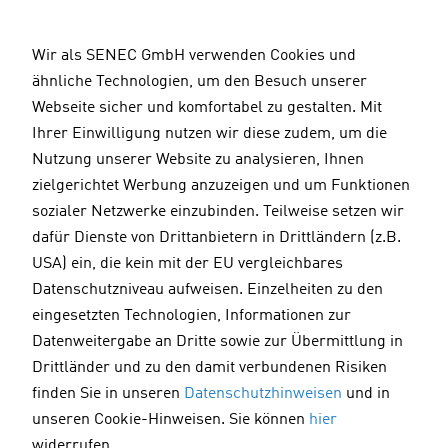
D
i
Wir als SENEC GmbH verwenden Cookies und
r
ähnliche Technologien, um den Besuch unserer
e
Webseite sicher und komfortabel zu gestalten. Mit
k
Ihrer Einwilligung nutzen wir diese zudem, um die
t
Nutzung unserer Website zu analysieren, Ihnen
z
zielgerichtet Werbung anzuzeigen und um Funktionen
u
sozialer Netzwerke einzubinden. Teilweise setzen wir
m
dafür Dienste von Drittanbietern in Drittländern (z.B.
I
USA) ein, die kein mit der EU vergleichbares
n
Datenschutzniveau aufweisen. Einzelheiten zu den
h
eingesetzten Technologien, Informationen zur
a
Datenweitergabe an Dritte sowie zur Übermittlung in
l
Drittländer und zu den damit verbundenen Risiken
t
finden Sie in unseren
Datenschutzhinweisen
und in
unseren Cookie-Hinweisen. Sie können
hier
widerrufen.