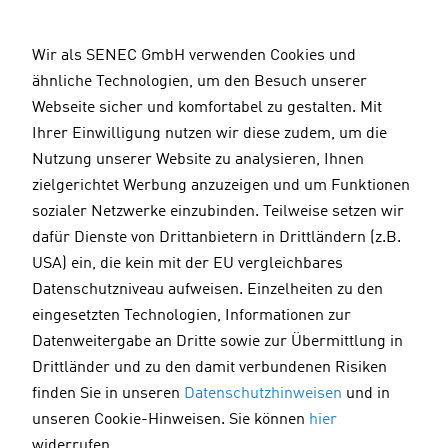
D
i
Wir als SENEC GmbH verwenden Cookies und
r
ähnliche Technologien, um den Besuch unserer
e
Webseite sicher und komfortabel zu gestalten. Mit
k
Ihrer Einwilligung nutzen wir diese zudem, um die
t
Nutzung unserer Website zu analysieren, Ihnen
z
zielgerichtet Werbung anzuzeigen und um Funktionen
u
sozialer Netzwerke einzubinden. Teilweise setzen wir
m
dafür Dienste von Drittanbietern in Drittländern (z.B.
I
USA) ein, die kein mit der EU vergleichbares
n
Datenschutzniveau aufweisen. Einzelheiten zu den
h
eingesetzten Technologien, Informationen zur
a
Datenweitergabe an Dritte sowie zur Übermittlung in
l
Drittländer und zu den damit verbundenen Risiken
t
finden Sie in unseren
Datenschutzhinweisen
und in
unseren Cookie-Hinweisen. Sie können
hier
widerrufen.