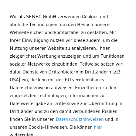
D
i
Wir als SENEC GmbH verwenden Cookies und
r
ähnliche Technologien, um den Besuch unserer
e
Webseite sicher und komfortabel zu gestalten. Mit
k
Ihrer Einwilligung nutzen wir diese zudem, um die
t
Nutzung unserer Website zu analysieren, Ihnen
z
zielgerichtet Werbung anzuzeigen und um Funktionen
u
sozialer Netzwerke einzubinden. Teilweise setzen wir
m
dafür Dienste von Drittanbietern in Drittländern (z.B.
I
USA) ein, die kein mit der EU vergleichbares
n
Datenschutzniveau aufweisen. Einzelheiten zu den
h
eingesetzten Technologien, Informationen zur
a
Datenweitergabe an Dritte sowie zur Übermittlung in
l
Drittländer und zu den damit verbundenen Risiken
t
finden Sie in unseren
Datenschutzhinweisen
und in
unseren Cookie-Hinweisen. Sie können
hier
widerrufen.