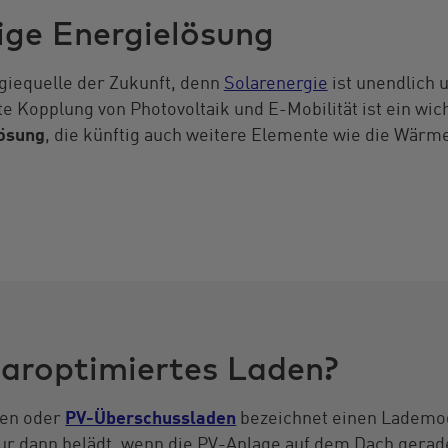
ige Energielösung
rgiequelle der Zukunft, denn
Solarenergie
ist unendlich 
nte Kopplung von Photovoltaik und E-Mobilität ist ein wic
lösung
, die künftig auch weitere Elemente wie die Wär
laroptimiertes Laden?
den oder
PV-Überschussladen
bezeichnet einen Lademod
ur dann belädt, wenn die PV-Anlage auf dem Dach gera