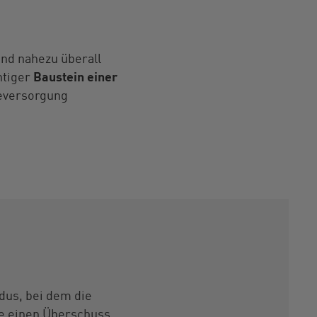
und nahezu überall
htiger
Baustein einer
meversorgung
us, bei dem die
de einen Überschuss