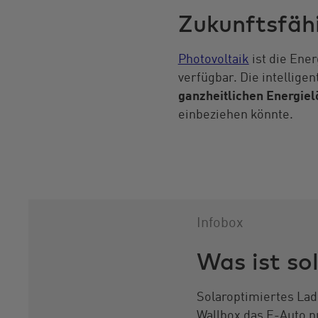
Zukunftsfäh
Photovoltaik
ist die Ene
verfügbar. Die intellige
ganzheitlichen Energie
einbeziehen könnte.
Infobox
Was ist so
Solaroptimiertes La
Wallbox das E-Auto n