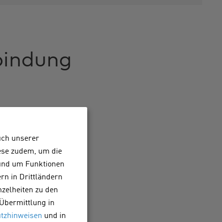
bindung
uch unserer
iese zudem, um die
 und um Funktionen
m. Wenn Sie Ihr Auto
rn in Drittländern
r bei jedem
nzelheiten zu den
 Übermittlung in
ls
tzhinweisen
und in