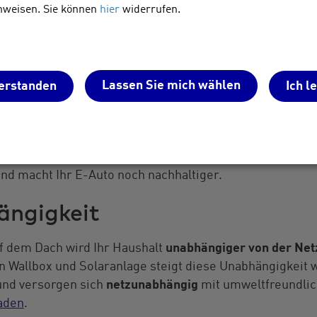
nweisen. Sie können
hier
widerrufen.
Wallbox an die PV-Anlage können Sie
mehr Solarstrom i
lem dann, wenn Ihre Wallbox das sogenannte
solaroptimie
santeil, desto wirtschaftlicher ist in der Regel Ihre pri
Lassen Sie mich wählen
erstanden
Ich l
 persönlichen CO2-Emission
sfrei, während der Strommix aus dem Netz noch etwa zur
en mit Solarstrom hat daher unter dem Strich eine
bess
nd macht Ihr E-Auto noch nachhaltiger.
ängigkeit
uf dem Dach wird Ihr Haushalt
unabhängiger von der Ne
n Wallbox und Solaranlage steigt diese Unabhängigkeit 
und versorgen sich
netzunabhängig
mit umweltfreundli
aden
.