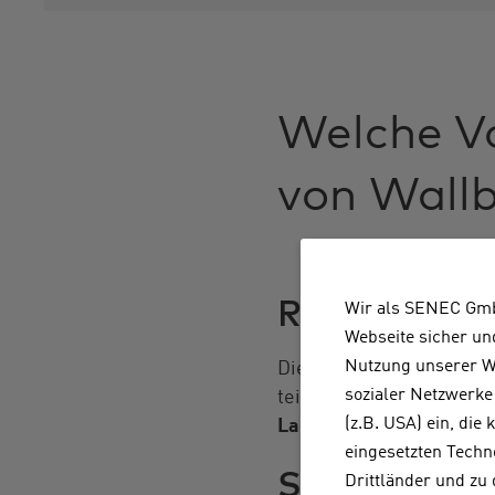
Welche Vo
von Wall
Reduzierte 
Wir als SENEC Gmb
Webseite sicher un
Nutzung unserer We
Die Gestehungskosten fü
sozialer Netzwerke 
teilweise oder vollstän
(z.B. USA) ein, die
Ladevorgang
bares Geld
eingesetzten Techn
Steigerung 
Drittländer und zu