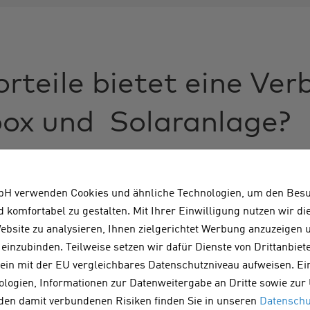
rteile bietet eine Ver
box und Solaranlage?
Betriebskosten fürs E-Auto
H verwenden Cookies und ähnliche Technologien, um den Bes
d komfortabel zu gestalten. Mit Ihrer Einwilligung nutzen wir d
bsite zu analysieren, Ihnen zielgerichtet Werbung anzuzeigen
r Solarstrom liegen weit unter den Kosten für Netzstro
einzubinden. Teilweise setzen wir dafür Dienste von Drittanbiete
dig mit selbst erzeugtem Strom beladen,
sparen Sie dahe
 kein mit der EU vergleichbares Datenschutzniveau aufweisen. Ei
.
ologien, Informationen zur Datenweitergabe an Dritte sowie zur
des PV-Eigenverbrauchsantei
 den damit verbundenen Risiken finden Sie in unseren
Datenschu