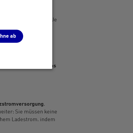
m eigenen Haushalt
rte Laden
unterstützt. Je
vate PV-Anlage.
ehne ab
 Hälfte aus fossilen
ere CO2-Bilanz als das
tzstromversorgung
.
weiter: Sie müssen keine
chem Ladestrom. indem