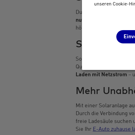
unseren Cookie-Hi
Durch die Kopplung der 
nutzen
. Das gilt vor al
höher Ihr Eigenverbrauch
Einv
Senkung der
Solarstrom ist emission
Quellen stammt. Das Lad
Laden mit Netzstrom
– u
Mehr Unabh
Mit einer Solaranlage a
Durch die Verbindung vo
freie Ladesäule suchen 
Sie Ihr
E-Auto zuhause l