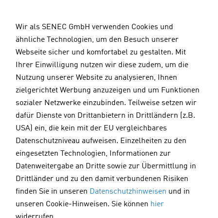
D
i
Wir als SENEC GmbH verwenden Cookies und
r
ähnliche Technologien, um den Besuch unserer
e
Webseite sicher und komfortabel zu gestalten. Mit
k
Ihrer Einwilligung nutzen wir diese zudem, um die
t
Nutzung unserer Website zu analysieren, Ihnen
z
zielgerichtet Werbung anzuzeigen und um Funktionen
u
sozialer Netzwerke einzubinden. Teilweise setzen wir
m
dafür Dienste von Drittanbietern in Drittländern (z.B.
I
USA) ein, die kein mit der EU vergleichbares
n
Datenschutzniveau aufweisen. Einzelheiten zu den
h
eingesetzten Technologien, Informationen zur
a
Datenweitergabe an Dritte sowie zur Übermittlung in
l
Drittländer und zu den damit verbundenen Risiken
t
finden Sie in unseren
Datenschutzhinweisen
und in
unseren Cookie-Hinweisen. Sie können
hier
widerrufen.