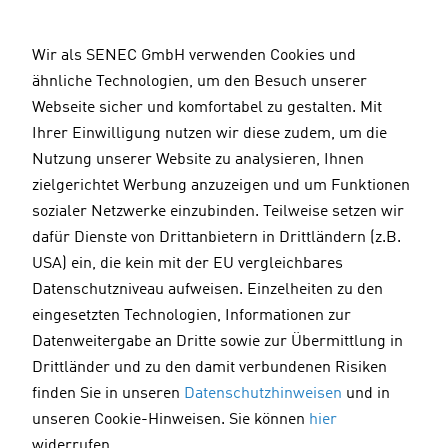
D
i
Wir als SENEC GmbH verwenden Cookies und
r
ähnliche Technologien, um den Besuch unserer
e
Webseite sicher und komfortabel zu gestalten. Mit
k
Ihrer Einwilligung nutzen wir diese zudem, um die
t
Nutzung unserer Website zu analysieren, Ihnen
z
zielgerichtet Werbung anzuzeigen und um Funktionen
u
sozialer Netzwerke einzubinden. Teilweise setzen wir
m
dafür Dienste von Drittanbietern in Drittländern (z.B.
I
USA) ein, die kein mit der EU vergleichbares
n
Datenschutzniveau aufweisen. Einzelheiten zu den
h
Solarenergie
01.06.2023
eingesetzten Technologien, Informationen zur
a
Datenweitergabe an Dritte sowie zur Übermittlung in
l
Photovoltaik-Beratung: Worauf
Drittländer und zu den damit verbundenen Risiken
t
müssen Sie achten?
finden Sie in unseren
Datenschutzhinweisen
und in
unseren Cookie-Hinweisen. Sie können
hier
widerrufen.