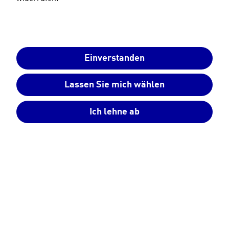
Einverstanden
Photovoltaik
ist gefragt wie nie – und das aus guten
Gründen. Denn mit einer eigenen
Lassen Sie mich wählen
Photovoltaikanlage
auf Ihrem Dach machen Sie sich
unabhängiger von steigenden Strompreisen
und
leisten einen
persönlichen Beitrag zur
Ich lehne ab
Energiewende
. Aber wie findet man die perfekte
Photovoltaiklösung für die eigene Immobilie und
die eigenen Bedürfnisse? Ganz einfach: mit
kompetenter Beratung und individueller Planung
durch ausgewiesene PV-Expert*innen.