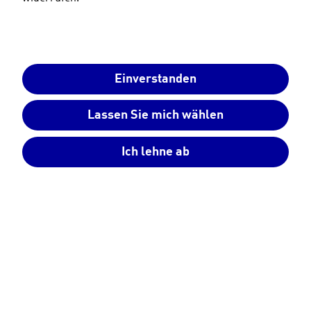
optimale Größe?
Einverstanden
Lassen Sie mich wählen
Neue Photovoltaikanlagen werden heutzutage
Ich lehne ab
standardisiert mit einem Stromspeicher kombiniert.
Einige der häufigsten Fragen von
Eigenheimbesitzer*innen lauten dabei:
Wie
berechne ich die optimale Speichergröße für
meine PV-Anlage?
Worauf ist zu achten? Welche
Faktoren sind einzubeziehen?