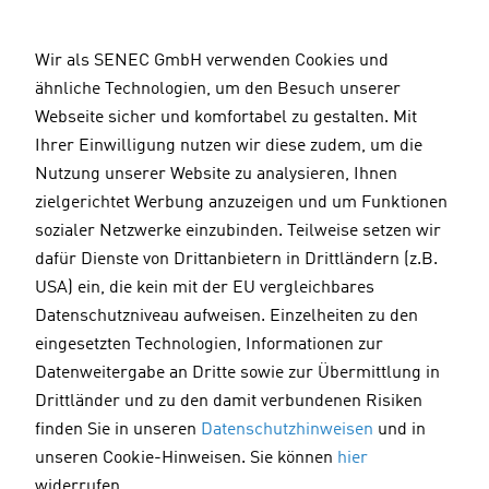
D
i
Wir als SENEC GmbH verwenden Cookies und
r
ähnliche Technologien, um den Besuch unserer
e
Webseite sicher und komfortabel zu gestalten. Mit
k
Ihrer Einwilligung nutzen wir diese zudem, um die
t
Nutzung unserer Website zu analysieren, Ihnen
z
zielgerichtet Werbung anzuzeigen und um Funktionen
u
sozialer Netzwerke einzubinden. Teilweise setzen wir
m
dafür Dienste von Drittanbietern in Drittländern (z.B.
I
USA) ein, die kein mit der EU vergleichbares
n
Datenschutzniveau aufweisen. Einzelheiten zu den
h
Stromspeicher
10.09.2025
eingesetzten Technologien, Informationen zur
a
Datenweitergabe an Dritte sowie zur Übermittlung in
l
Sascha Beverungen
Drittländer und zu den damit verbundenen Risiken
t
Director Product Management
finden Sie in unseren
Datenschutzhinweisen
und in
unseren Cookie-Hinweisen. Sie können
hier
Photovoltaik-Speicher: Was ist die
widerrufen.