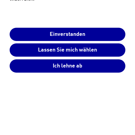
Einverstanden
Immer mehr Menschen entscheiden sich für eine
Photovoltaikanlage
auf dem Dach. Gleichzeitig gibt
Lassen Sie mich wählen
es viele Hausbesitzerinnen und Hausbesitzer, die
noch unsicher sind, ob sich
Photovoltaik
wirklich
lohnt. Fakt ist: Eine PV-Anlage bedeutet eine große
Ich lehne ab
Investition – was also, wenn alles eine Renditelüge
ist und die PV-Anlage gar nicht genug Ertrag
liefert? Wir zeigen in diesem Beitrag anhand
konkreter Beispiele, wann sich Photovoltaik lohnt
und wann eine Solaranlage mit
Stromspeicher
sinnvoll ist.