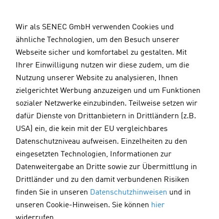
D
i
Wir als SENEC GmbH verwenden Cookies und
r
ähnliche Technologien, um den Besuch unserer
e
Webseite sicher und komfortabel zu gestalten. Mit
k
Ihrer Einwilligung nutzen wir diese zudem, um die
t
Nutzung unserer Website zu analysieren, Ihnen
z
zielgerichtet Werbung anzuzeigen und um Funktionen
u
sozialer Netzwerke einzubinden. Teilweise setzen wir
m
dafür Dienste von Drittanbietern in Drittländern (z.B.
I
USA) ein, die kein mit der EU vergleichbares
n
Datenschutzniveau aufweisen. Einzelheiten zu den
h
Solarenergie
14.01.2026
eingesetzten Technologien, Informationen zur
a
Datenweitergabe an Dritte sowie zur Übermittlung in
l
Photovoltaik lohnt sich nicht:
Drittländer und zu den damit verbundenen Risiken
t
Stimmt das?
finden Sie in unseren
Datenschutzhinweisen
und in
unseren Cookie-Hinweisen. Sie können
hier
widerrufen.