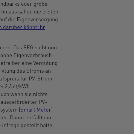
indparks oder große
hinaus sahen die ersten
auf die Eigenversorgung
 darüber könnt ihr
tmen. Das EEG sieht nun
r ohne Eigenverbrauch –
etreiber eine Vergütung
rktung des Stroms an
ufspreis für PV-Strom
ei 2,3 ct/kWh.
uch wenn sie nichts
r ausgeförderter PV-
ssystem (
Smart Meter
)
er. Damit entfällt ein
infrage gestellt hätte.