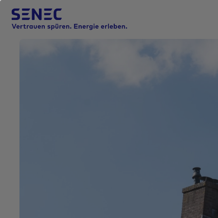
D
i
r
e
k
t
z
u
m
I
n
h
a
l
t