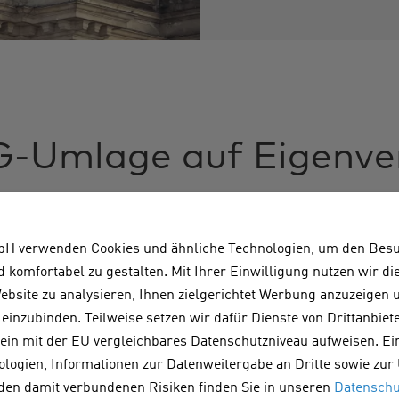
G-Umlage auf Eigenve
Wp
H verwenden Cookies und ähnliche Technologien, um den Bes
de 2020 eine sehr eigenartige Regelung: Wer den Strom 
d komfortabel zu gestalten. Mit Ihrer Einwilligung nutzen wir d
 selbst verbraucht, muss anteilig EEG-Umlage darauf bez
bsite zu analysieren, Ihnen zielgerichtet Werbung anzuzeigen
tallierten Kapazität von mehr als 10
Kilowattpeak (kWp)
einzubinden. Teilweise setzen wir dafür Dienste von Drittanbiete
 als 10.000 Kilowattstunden (kWh). Das ist, als ob Gar
 kein mit der EU vergleichbares Datenschutzniveau aufweisen. Ei
fel zahlen müssen, die sie aus ihrem eigenen Garten ver
ologien, Informationen zur Datenweitergabe an Dritte sowie zur
n Gartenbaubetrieben zugute. Eigenverbrauch wurde so
 den damit verbundenen Risiken finden Sie in unseren
Datenschu
blich? So war es aber, und diese Regelung hat die Install