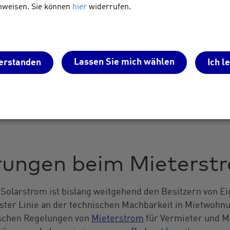
nweisen. Sie können
hier
widerrufen.
 Gesetzgeber diese Grenze auf 30 kWp und 30.000 kWh hoc
koalition, sondern entspricht dem geltenden EU-Recht. 
gute Nachricht.
ikanlage
installieren, möchtest dir aber auch ein E-Auto
Lassen Sie mich wählen
erstanden
Ich l
anschaffen und brauchst mehr als 10 kWp Leistung? Un
 rechnet sich das für dich auf jeden Fall. Diese Befre
so wie für ausgeförderte Solaranlagen, die nach 20 Jahr
hr bekommen.
rungen beim Mieterst
Solarstrom ist bislang weitgehend den Besitzern von E
erster Linie an der technischen Machbarkeit in Mietwoh
ischen Regelungen von
Mieterstrom
für Vermieter und M