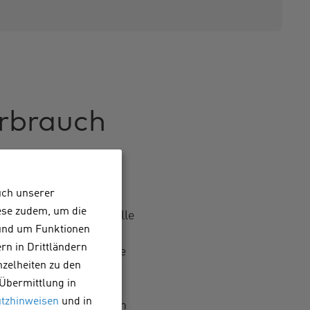
rbrauch
uch unserer
vom eigenen Dach in
iese zudem, um die
ahlen. Das galt für alle
 und um Funktionen
und einer jährlichen
rn in Drittländern
tenbesitzer eine Abgabe
nzelheiten zu den
zehren. Und diese
 Übermittlung in
 bestraft statt
tzhinweisen
und in
ation vieler PV-Anlagen