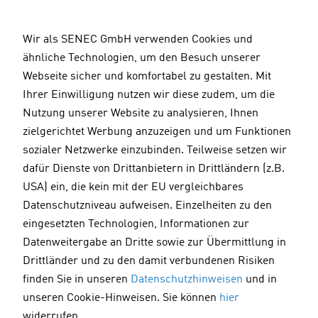
D
i
Wir als SENEC GmbH verwenden Cookies und
r
ähnliche Technologien, um den Besuch unserer
e
W
Widerruf Stromtarif
Webseite sicher und komfortabel zu gestalten. Mit
k
i
Ihrer Einwilligung nutzen wir diese zudem, um die
t
d
Nutzung unserer Website zu analysieren, Ihnen
z
e
zielgerichtet Werbung anzuzeigen und um Funktionen
Schade, dass Sie uns verlassen möchten! Um Ihren
u
r
Vertrag widerrufen zu können, benötigen wir einige
sozialer Netzwerke einzubinden. Teilweise setzen wir
m
r
Informationen von Ihnen. Bitte füllen Sie das folgende
dafür Dienste von Drittanbietern in Drittländern (z.B.
I
u
Formular aus.
USA) ein, die kein mit der EU vergleichbares
n
f
Datenschutzniveau aufweisen. Einzelheiten zu den
Weitere Informationen zu Ihrem SENEC Stromvertrag
h
C
eingesetzten Technologien, Informationen zur
finden Sie im
FAQ-Bereich
.
a
l
Datenweitergabe an Dritte sowie zur Übermittlung in
l
o
Drittländer und zu den damit verbundenen Risiken
t
u
finden Sie in unseren
Datenschutzhinweisen
und in
Angaben zum Widerruf
d
unseren Cookie-Hinweisen. Sie können
hier
widerrufen.