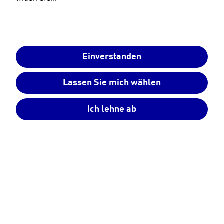
Kunden- und Vertragsdaten
Einverstanden
Vorname
Lassen Sie mich wählen
Name
Ich lehne ab
Firma
E
E-Mail-Adresse
-