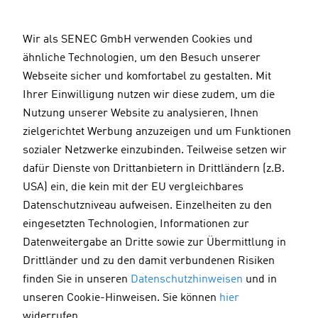
D
i
Wir als SENEC GmbH verwenden Cookies und
r
ähnliche Technologien, um den Besuch unserer
e
Webseite sicher und komfortabel zu gestalten. Mit
k
Ihrer Einwilligung nutzen wir diese zudem, um die
t
Nutzung unserer Website zu analysieren, Ihnen
z
zielgerichtet Werbung anzuzeigen und um Funktionen
u
sozialer Netzwerke einzubinden. Teilweise setzen wir
m
dafür Dienste von Drittanbietern in Drittländern (z.B.
I
USA) ein, die kein mit der EU vergleichbares
n
Datenschutzniveau aufweisen. Einzelheiten zu den
h
eingesetzten Technologien, Informationen zur
a
Datenweitergabe an Dritte sowie zur Übermittlung in
l
Drittländer und zu den damit verbundenen Risiken
t
finden Sie in unseren
Datenschutzhinweisen
und in
unseren Cookie-Hinweisen. Sie können
hier
widerrufen.