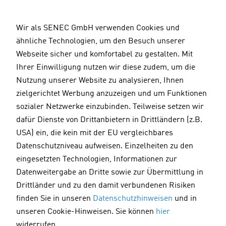
D
i
Wir als SENEC GmbH verwenden Cookies und
r
ähnliche Technologien, um den Besuch unserer
e
Webseite sicher und komfortabel zu gestalten. Mit
k
Ihrer Einwilligung nutzen wir diese zudem, um die
t
Nutzung unserer Website zu analysieren, Ihnen
z
zielgerichtet Werbung anzuzeigen und um Funktionen
u
sozialer Netzwerke einzubinden. Teilweise setzen wir
m
dafür Dienste von Drittanbietern in Drittländern (z.B.
I
USA) ein, die kein mit der EU vergleichbares
n
Datenschutzniveau aufweisen. Einzelheiten zu den
h
Pressemitteilung Corporate
eingesetzten Technologien, Informationen zur
a
Aurélie Alemany verlässt SENEC
Datenweitergabe an Dritte sowie zur Übermittlung in
l
Drittländer und zu den damit verbundenen Risiken
t
finden Sie in unseren
Datenschutzhinweisen
und in
unseren Cookie-Hinweisen. Sie können
hier
12.12.2023
widerrufen.