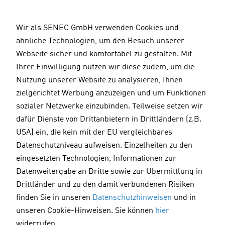
D
i
Wir als SENEC GmbH verwenden Cookies und
r
ähnliche Technologien, um den Besuch unserer
e
Webseite sicher und komfortabel zu gestalten. Mit
k
Ihrer Einwilligung nutzen wir diese zudem, um die
t
Nutzung unserer Website zu analysieren, Ihnen
z
zielgerichtet Werbung anzuzeigen und um Funktionen
u
sozialer Netzwerke einzubinden. Teilweise setzen wir
m
dafür Dienste von Drittanbietern in Drittländern (z.B.
I
USA) ein, die kein mit der EU vergleichbares
n
Datenschutzniveau aufweisen. Einzelheiten zu den
h
Kompakter Stromkosten-Optimierer
eingesetzten Technologien, Informationen zur
a
SENEC.Home 4: Der Speicher, der in jedes
Datenweitergabe an Dritte sowie zur Übermittlung in
l
Zuhause passt
Drittländer und zu den damit verbundenen Risiken
t
finden Sie in unseren
Datenschutzhinweisen
und in
unseren Cookie-Hinweisen. Sie können
hier
widerrufen.