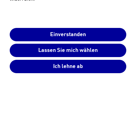
23.09.2025
Kompakter, flexibel platzierbarer 10,2 kWh-
Wandspeicher für Haus und Außenbereich
Einverstanden
Einfache und schnelle Installation für günstige
Lassen Sie mich wählen
Stromspeicherung in den eigenen vier Wänden
Ich lehne ab
Leipzig, 23. September 2025
–
Mit dem
SENEC.Home
E4
bringt der Leipziger Energiespezialist einen kompakten
Stromkosten-Optimierer auf den Markt, der sich flexibel
in jedes Zuhause integriert. Der neue Wandspeicher
ergänzt das
SENEC
-Portfolio um eine Lösung, die nicht
nur den Eigenverbrauch von Solarstrom steigert – und
damit Stromkosten reduziert – sondern auch durch
einfache Handhabung überzeugt.
Dank seines kompakten Designs und der Outdoor-