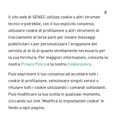
S
a
x
l
Il sito web di SENEC utilizza cookie o altri strumenti
t
tecnici e potrebbe, con il tuo esplicito consenso,
a
utilizzare cookie di profilazione o altri strumenti di
a
tracciamento di terze parti per inviare messaggi
l
pubblicitari o per personalizzare l'erogazione del
c
servizio al di là di quanto strettamente necessario per
o
la sua fornitura. Per maggiori informazioni, consulta la
n
nostra
Privacy Policy
e la nostra
Cookie policy
.
t
Puoi esprimere il tuo consenso ad accettare tutti i
e
Incentivi fiscali
Aggiornato il
23.07.2025
cookie di profilazione, selezionare singoli servizi o
n
rifiutare tutti i cookie utilizzando i comandi sottostanti.
u
Accumulo fotovoltaico: costo e
Puoi modificare la tua scelta in qualsiasi momento,
t
detrazioni fiscali
cliccando sul link 'Modifica le impostazioni cookie' in
o
fondo a ogni pagina.
p