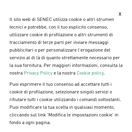
S
a
x
l
Il sito web di SENEC utilizza cookie o altri strumenti
t
tecnici e potrebbe, con il tuo esplicito consenso,
a
utilizzare cookie di profilazione o altri strumenti di
a
tracciamento di terze parti per inviare messaggi
l
pubblicitari o per personalizzare l'erogazione del
c
servizio al di là di quanto strettamente necessario per
o
la sua fornitura. Per maggiori informazioni, consulta la
n
nostra
Privacy Policy
e la nostra
Cookie policy
.
t
Puoi esprimere il tuo consenso ad accettare tutti i
e
Accumulo fotovoltaico
06.08.2019
cookie di profilazione, selezionare singoli servizi o
n
rifiutare tutti i cookie utilizzando i comandi sottostanti.
u
Puoi modificare la tua scelta in qualsiasi momento,
t
Scritto da Fabio Colucci
cliccando sul link 'Modifica le impostazioni cookie' in
o
fondo a ogni pagina.
Come calcolare il
p