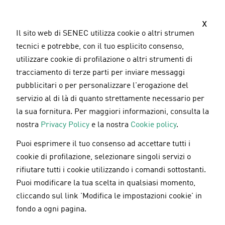
S
a
x
l
Il sito web di SENEC utilizza cookie o altri strumenti
t
tecnici e potrebbe, con il tuo esplicito consenso,
a
utilizzare cookie di profilazione o altri strumenti di
a
tracciamento di terze parti per inviare messaggi
l
pubblicitari o per personalizzare l'erogazione del
c
servizio al di là di quanto strettamente necessario per
o
la sua fornitura. Per maggiori informazioni, consulta la
n
nostra
Privacy Policy
e la nostra
Cookie policy
.
t
Puoi esprimere il tuo consenso ad accettare tutti i
e
cookie di profilazione, selezionare singoli servizi o
n
rifiutare tutti i cookie utilizzando i comandi sottostanti.
u
Puoi modificare la tua scelta in qualsiasi momento,
t
cliccando sul link 'Modifica le impostazioni cookie' in
o
fondo a ogni pagina.
p