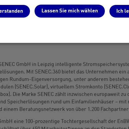
utter EnBW erklärt Dr. Wolfgang Eckert, Vorsitzender 
ohl fachlichen als auch Management-Erfahrung ist Herbe
Lassen Sie mich wählen
erstanden
Ich l
n als führender Anbieter für innovative Speicher- und
n ihm bei seiner neuen Aufgabe viel Erfolg".
SENEC
GmbH in Leipzig intelligente Stromspeichersys
ielösungen. Mit
SENEC.360
bietet das Unternehmen ein
igen Rundum-Eigenversorgung, unter anderem bestehe
ulen (SENEC.Solar), virtuellem Stromkonto (SENEC.Cl
lbox). Die Marke
SENEC
zählt inzwischen europaweit zu
 und Speicherlösungen rund um Einfamilienhäuser – mit 
d einem Beratungsnetzwerk von über 1.200 Fachpartner
mbH eine 100-prozentige Tochtergesellschaft der EnB