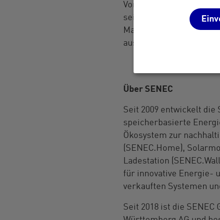
Von Seiten der Konzernm
seiner langjährigen sow
Einv
Mann, um SENECs Positio
auszubauen. Wir wünsche
Über
SENEC
Seit 2009 entwickelt die
speicherbasierte Energ
Ökosystem zur nachhalt
(SENEC.Home), Solarmod
Ladestation (SENEC.Wal
für innovative Energie-
verkauften Systemen un
Seit 2018 ist die
SENEC
G