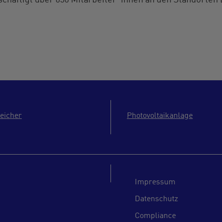
häftigt über 650 Mitarbeiter*innen an den Standorten 
eicher
Photovoltaikanlage
Impressum
Datenschutz
Compliance