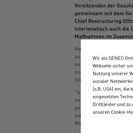
Vorsitzenden der Gesch
gemeinsam mit dem für 
Chief Restructuring Off
interimistisch auch die 
Maßnahmen im Zusamme
Herbert Schein bringt u
seiner früheren Laufbah
Wir als SENEC Gmb
innovativer Lithium-Ion
Webseite sicher un
insbesondere auf der Ei
Nutzung unserer We
Stärkung der Innovation
sozialer Netzwerke 
(z.B. USA) ein, die
"Ich freue mich, bei
SEN
eingesetzten Techn
smarten Energielösungen
Drittländer und zu
positioniert und verfügt
unseren Cookie-Hi
zukunftsweisende Techn
Marktposition zurückzuf