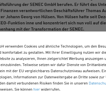
äftsführung der
SENEC
GmbH berufen. Er führt das Unt
Finanzen verantwortlichen Geschäftsführer Thomas A
icer Johann Georg von Hülsen. Von Hülsen hatte seit D
CEO-Funktion inne und konzentriert sich nun voll auf di
nhang mit der Transformation der
SENEC
.
mfassende Expertise in der Batterie- und Energiespeiche
n als langjähriger CEO der VARTA AG prägte er die Ent
H verwenden Cookies und ähnliche Technologien, um den Bes
en-Technologien sowie deren Vermarktung. Sein Fokus 
d komfortabel zu gestalten. Mit Ihrer Einwilligung nutzen wir d
nführung neuer Produkte, der Weiterentwicklung der Te
bsite zu analysieren, Ihnen zielgerichtet Werbung anzuzeigen
skraft des Unternehmens liegen.
einzubinden. Teilweise setzen wir dafür Dienste von Drittanbiete
 kein mit der EU vergleichbares Datenschutzniveau aufweisen. Ei
EC
zu sein, weil die Kombination aus leistungsfähigen 
ologien, Informationen zur Datenweitergabe an Dritte sowie zur
 eine Schlüsselrolle in der Energiewende spielt.
SENE
 den damit verbundenen Risiken finden Sie in unseren
Datenschu
 mit den Fachpartnern über ein sehr gutes Vertriebsnetzw
nweisen. Sie können
hier
widerrufen.
ologien zu entwickeln und das Unternehmen wieder in e
ühren.“ sagt Herbert Schein.