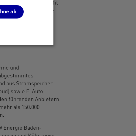
des
SENEC
-Beirats: "Mit
rt Schein der richtige
ehne ab
 Energielösungen
teme und
 abgestimmtes
nd aus Stromspeicher
oud) sowie E-Auto
 den führenden Anbietern
mehr als 150.000
n.
W Energie Baden-