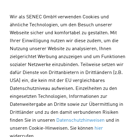
D
i
Wir als SENEC GmbH verwenden Cookies und
r
ähnliche Technologien, um den Besuch unserer
e
V
Webseite sicher und komfortabel zu gestalten. Mit
k
i
Ihrer Einwilligung nutzen wir diese zudem, um die
t
e
Nutzung unserer Website zu analysieren, Ihnen
z
l
zielgerichtet Werbung anzuzeigen und um Funktionen
u
e
sozialer Netzwerke einzubinden. Teilweise setzen wir
m
n
dafür Dienste von Drittanbietern in Drittländern (z.B.
I
D
USA) ein, die kein mit der EU vergleichbares
n
a
Datenschutzniveau aufweisen. Einzelheiten zu den
h
n
eingesetzten Technologien, Informationen zur
a
k
Datenweitergabe an Dritte sowie zur Übermittlung in
l
-
ERFOLGREICH ABGESENDET
Drittländer und zu den damit verbundenen Risiken
t
e
finden Sie in unseren
Datenschutzhinweisen
und in
e
unseren Cookie-Hinweisen. Sie können
hier
VIELEN DANK!
s
widerrufen.