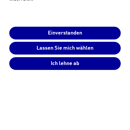
Wir melden uns schnellstmöglich bei Ihnen, um Ihnen
den Merchandise-Gutschein-Code zuzusenden.
Einverstanden
Zurück zur Startseite
Lassen Sie mich wählen
Stromspeicher-Sicherheit
Ich lehne ab
Stromspeicher
Photovoltaikanlage
Heim-Energiemanagementsystem
Service und Beratung