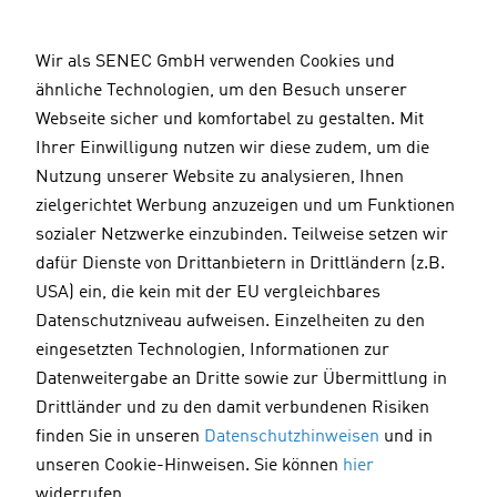
D
i
Wir als SENEC GmbH verwenden Cookies und
r
ähnliche Technologien, um den Besuch unserer
Reklamationsformular online
e
Webseite sicher und komfortabel zu gestalten. Mit
k
Ihrer Einwilligung nutzen wir diese zudem, um die
t
Nutzung unserer Website zu analysieren, Ihnen
z
zielgerichtet Werbung anzuzeigen und um Funktionen
u
sozialer Netzwerke einzubinden. Teilweise setzen wir
Sehr geehrte Kundin,
m
sehr geehrter Kunde,
dafür Dienste von Drittanbietern in Drittländern (z.B.
I
USA) ein, die kein mit der EU vergleichbares
n
mit diesem Formular können Sie eine Reklamation zu
Datenschutzniveau aufweisen. Einzelheiten zu den
h
einem Produkt der
SENEC
GmbH anmelden.
eingesetzten Technologien, Informationen zur
a
Wir möchten den aufgetretenen Fehler schnellstmöglich
Datenweitergabe an Dritte sowie zur Übermittlung in
l
beseitigen, damit Sie auch weiterhin Freude an Ihren
Drittländer und zu den damit verbundenen Risiken
t
SENEC
-Produkten und deren Vorteilen haben. Die Ware
finden Sie in unseren
Datenschutzhinweisen
und in
muss bei der
SENEC
GmbH oder einem Vertriebspartner
unseren Cookie-Hinweisen. Sie können
hier
gekauft worden sein. Eventuell auftretende Kosten für
widerrufen.