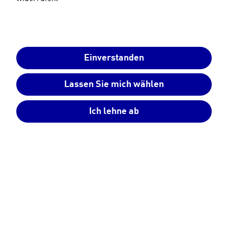
einen Gewährleistungsfall werden nach der Bearbeitung,
Prüfung und Bewilligung erstattet.
Es gelten die allgemeinen Garantie- und
Geschäftsbedingungen der
SENEC
GmbH.
Einverstanden
Lassen Sie mich wählen
Bitte senden Sie das Reklamationsformular vollständig
ausgefüllt an:
Ich lehne ab
per Mail
service@senec.com
SENEC GmbH
per Post
Saarländer Straße 25
04179 Leipzig
Wir nehmen anschließend zeitnah Kontakt mit Ihnen auf.
Im Falle der Anforderung eines Serviceeinsatzes durch