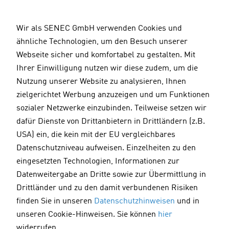
D
i
Wir als SENEC GmbH verwenden Cookies und
r
ähnliche Technologien, um den Besuch unserer
e
F
Webseite sicher und komfortabel zu gestalten. Mit
k
e
Ihrer Einwilligung nutzen wir diese zudem, um die
t
e
Nutzung unserer Website zu analysieren, Ihnen
z
d
Vielen Dank für Ihre Bewertung! Wir würden uns freuen,
zielgerichtet Werbung anzuzeigen und um Funktionen
wenn Sie uns auch eine positive Rückmeldung auf
u
b
sozialer Netzwerke einzubinden. Teilweise setzen wir
Trustpilot hinterlassen.
m
a
dafür Dienste von Drittanbietern in Drittländern (z.B.
I
c
Ihr
SENEC
Team
USA) ein, die kein mit der EU vergleichbares
n
k
Datenschutzniveau aufweisen. Einzelheiten zu den
h
T
Trustpilot-Bewertung abgeben
eingesetzten Technologien, Informationen zur
a
r
Datenweitergabe an Dritte sowie zur Übermittlung in
l
u
Drittländer und zu den damit verbundenen Risiken
t
s
finden Sie in unseren
Datenschutzhinweisen
und in
t
unseren Cookie-Hinweisen. Sie können
hier
p
widerrufen.