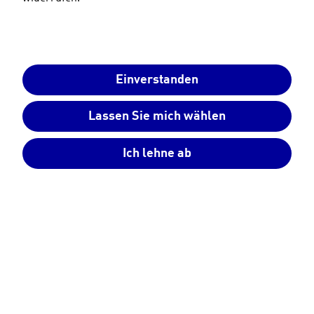
Gib die Seriennummer des installierten Speichers
an.
Nach unserer Prüfung erhälst du deinen
Merchandise-Shop-Gutscheincode per E-Mail.
Einverstanden
Lassen Sie mich wählen
Aktionscode sichern
Ich lehne ab
Vorname
Nachname