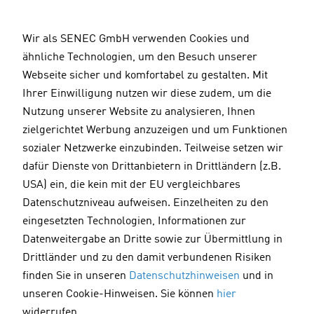
D
i
Wir als SENEC GmbH verwenden Cookies und
r
ähnliche Technologien, um den Besuch unserer
e
B
100 € Merchandise-Gutschein für
Webseite sicher und komfortabel zu gestalten. Mit
k
o
Ihrer Einwilligung nutzen wir diese zudem, um die
dich
t
n
Nutzung unserer Website zu analysieren, Ihnen
z
u
Du hast im Aktionszeitraum vom 15.08.2026 bis 30.09.2026
zielgerichtet Werbung anzuzeigen und um Funktionen
u
s
eine oder mehrere
SENEC
.Storage Wall 1 geliefert
sozialer Netzwerke einzubinden. Teilweise setzen wir
m
e
bekommen und diese bis Ende 2026 bereits bei einem
dafür Dienste von Drittanbietern in Drittländern (z.B.
I
e
Kunden installiert?
USA) ein, die kein mit der EU vergleichbares
n
s
Datenschutzniveau aufweisen. Einzelheiten zu den
Zu jeder bestellten
SENEC
.Storage Wall 1 erhältst du
h
einen 100 €-Gutschein für unseren
SENEC
-Merchandise-
eingesetzten Technologien, Informationen zur
a
Shop.
Datenweitergabe an Dritte sowie zur Übermittlung in
l
Drittländer und zu den damit verbundenen Risiken
t
So sicherst du dir deinen Merchandise-Shop-Gutschein
finden Sie in unseren
Datenschutzhinweisen
und in
über 100 €:
unseren Cookie-Hinweisen. Sie können
hier
Gib deinen
SENEC
-Postkarten-Aktionscode an.
widerrufen.