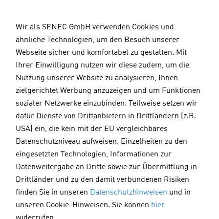
D
i
Wir als SENEC GmbH verwenden Cookies und
r
ähnliche Technologien, um den Besuch unserer
e
2
Webseite sicher und komfortabel zu gestalten. Mit
Informationen zur Auszahlung des
k
5
Ihrer Einwilligung nutzen wir diese zudem, um die
Pauschalbetrages
t
Z
Nutzung unserer Website zu analysieren, Ihnen
z
a
Abfrage Ihrer Auszahlungs- &
zielgerichtet Werbung anzuzeigen und um Funktionen
u
h
Gerätedaten
sozialer Netzwerke einzubinden. Teilweise setzen wir
m
l
dafür Dienste von Drittanbietern in Drittländern (z.B.
I
Sie haben im Rahmen unseres Kulanzangebots bereits
u
USA) ein, die kein mit der EU vergleichbares
erfolgreich Ihre Kontaktdaten an uns übermittelt. Wir
n
n
Datenschutzniveau aufweisen. Einzelheiten zu den
bereiten nun die zügige Auszahlung vor. Diese erfolgt
h
g
eingesetzten Technologien, Informationen zur
zeitnah.
a
Datenweitergabe an Dritte sowie zur Übermittlung in
l
Zur Vorbereitung der Auszahlung müssen wir Ihre
Drittländer und zu den damit verbundenen Risiken
t
Zahlungsinformationen und wenige Gerätedaten Ihres
finden Sie in unseren
Datenschutzhinweisen
und in
Speichers erfassen. Letzteres dient der Verifizierung Ihrer
unseren Cookie-Hinweisen. Sie können
hier
Daten und hilft uns dabei, Ihre individuelle Auszahlung
widerrufen.