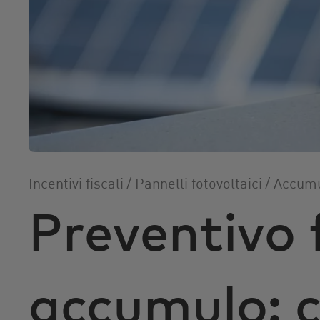
r
i
n
c
i
p
a
l
e
Incentivi fiscali
/
Pannelli fotovoltaici
/
Accumu
Preventivo 
accumulo: 