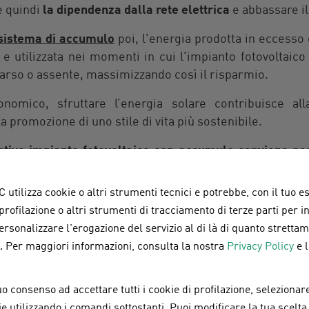
e quindi
la dipendenza dalla rete elettrica
e abbassare il
sistema di accumulo
poi, l'energia prodotta in eccesso
e utilizzata nei momenti in cui l'impianto fotovoltaic
arso o assente, massimizzando così il risparmio.
conomico, sfruttare l’energia solare contribuisce al
la promozione di uno stile di vita più sostenibile.
ntivo impianto fotovoltaico con accumulo conviene
pe
pese e il ritorno sull’investimento.
 utilizza cookie o altri strumenti tecnici e potrebbe, con il tuo e
 profilazione o altri strumenti di tracciamento di terze parti per 
hiedere un preventivo
personalizzare l'erogazione del servizio al di là di quanto strett
a. Per maggiori informazioni, consulta la nostra
Privacy Policy
e 
o fotovoltaico con ac
o consenso ad accettare tutti i cookie di profilazione, selezionare
preventivo fotovoltaico con accumulo
è necessario 
okie utilizzando i comandi sottostanti. Puoi modificare la tua scelta