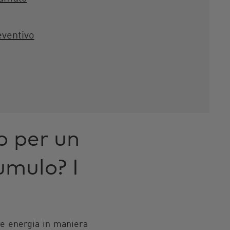
eventivo
o per un
umulo? I
re energia in maniera