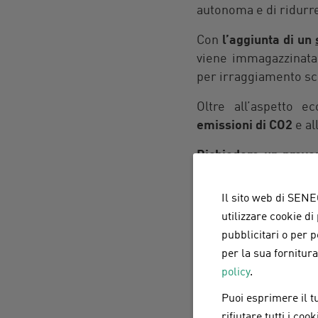
autonoma e di ridurr
Con
l’aggiunta di un
viene immagazzinata 
per irraggiamento sc
Oltre all’aspetto e
emissioni di CO2
e al
Richiedere un preve
gestire al meglio le s
Il sito web di SENEC
utilizzare cookie di
Come ric
pubblicitari o per 
per la sua fornitur
impiant
policy
.
Puoi esprimere il tu
Per
richiedere un 
rifiutare tutti i co