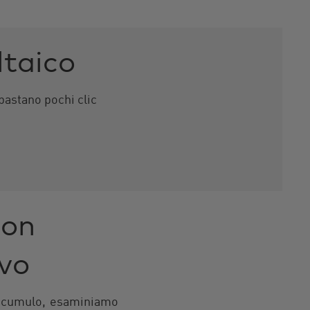
ltaico
 bastano pochi clic
con
ivo
 accumulo, esaminiamo