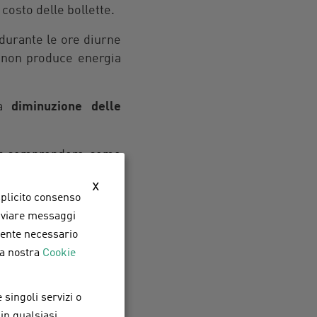
 costo delle bollette.
 durante le ore diurne
o non produce energia
la
diminuzione delle
r comprendere come
x
splicito consenso,
inviare messaggi
 per un
amente necessario
la nostra
Cookie
cumulo
 singoli servizi o
identificare aziende
 in qualsiasi