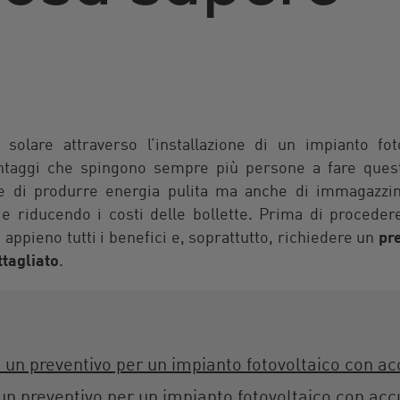
a solare attraverso l’installazione di un impianto f
ntaggi che spingono sempre più persone a fare ques
te di produrre energia pulita ma anche di immagazzin
e riducendo i costi delle bollette. Prima di procedere
ppieno tutti i benefici e, soprattutto, richiedere un
pr
tagliato
.
 un preventivo per un impianto fotovoltaico con a
un preventivo per un impianto fotovoltaico con ac