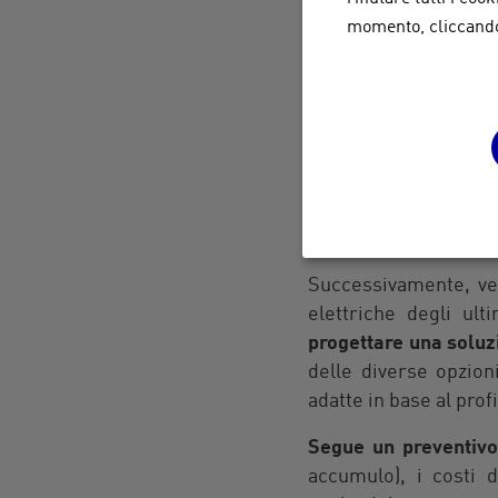
specializzate e affida
momento, cliccando 
chiedere referenze 
un’esperienza compr
Una volta fatto ciò, c
che può procedere co
valutazione prelimina
Raccoglie informazion
del tetto, l’eventual
Successivamente, ven
elettriche degli ul
progettare una soluz
delle diverse opzioni
adatte in base al prof
Segue un preventivo
accumulo), i costi d