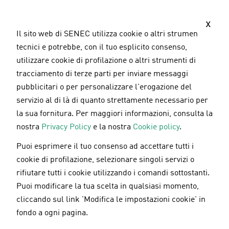
S
a
x
l
Il sito web di SENEC utilizza cookie o altri strumenti
t
tecnici e potrebbe, con il tuo esplicito consenso,
a
utilizzare cookie di profilazione o altri strumenti di
a
tracciamento di terze parti per inviare messaggi
l
pubblicitari o per personalizzare l'erogazione del
c
servizio al di là di quanto strettamente necessario per
o
la sua fornitura. Per maggiori informazioni, consulta la
n
nostra
Privacy Policy
e la nostra
Cookie policy
.
t
Puoi esprimere il tuo consenso ad accettare tutti i
e
Pannelli fotovoltaici
/
Mobilità elettrica
/
cookie di profilazione, selezionare singoli servizi o
n
Sostenibilità
rifiutare tutti i cookie utilizzando i comandi sottostanti.
u
20.11.2024
Puoi modificare la tua scelta in qualsiasi momento,
t
cliccando sul link 'Modifica le impostazioni cookie' in
o
L'auto elettrica conviene? Una
fondo a ogni pagina.
p
guida completa