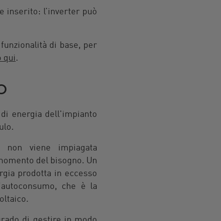
e inserito: l’inverter può
 funzionalità di base, per
 qui
.
o
di energia dell'impianto
ulo.
se non viene impiagata
l momento del bisogno. Un
rgia prodotta in eccesso
l’autoconsumo, che è la
oltaico.
grado di gestire in modo