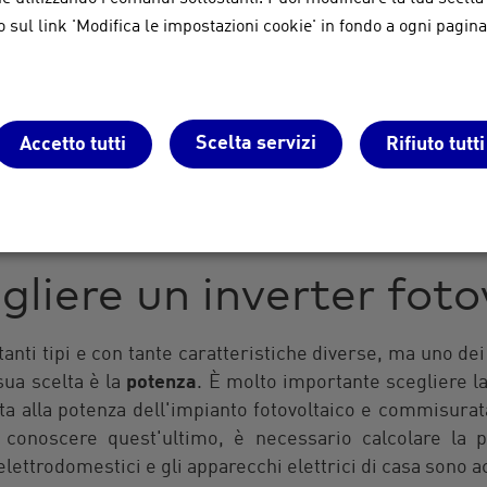
i base dell’inverter;
sul link 'Modifica le impostazioni cookie' in fondo a ogni pagina
ento dell’impianto fotovoltaico.
Grazie al sistema MPP
r consente di ottenere, in ogni istante, la massima poten
è rapido e preciso, più la produzione di energia sarà alt
anche da remoto tramite web o app, eventuali anomalie
Scelta servizi
Accetto tutti
Rifiuto tutti
;
a
nel caso di blackout o sovratensioni , facendo in modo
liere un inverter foto
tanti tipi e con tante caratteristiche diverse, ma uno de
sua scelta è la
potenza
. È molto importante scegliere la
a alla potenza dell'impianto fotovoltaico e commisurat
 conoscere quest'ultimo, è necessario calcolare la
elettrodomestici e gli apparecchi elettrici di casa sono a