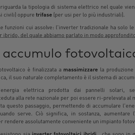
iguarda la tipologia di sistema elettrico nel quale vien
i civili) oppure
trifase
(per usi per lo più industriali).
le funzioni cui assolve: l'inverter tradizionale ha solo le
er ibrido, del quale abbiamo parlato in modo approfondito
e accumulo fotovoltaic
otovoltaico è finalizzata a
massimizzare
la produzione 
tica, il suo naturale completamento è il sistema di accum
l’energia elettrica prodotta dai pannelli solari, 
eduta alla rete nazionale per poi essere ri-prelevata a
ta questo passaggio, permettendo di accumulare l'ene
 quando serve. Ciò significa, in sostanza, aumentare 
er rendere assolutamente conveniente un impianto fotov
 esistono sia
inverter fotovoltaici ibridi
, che sono in 