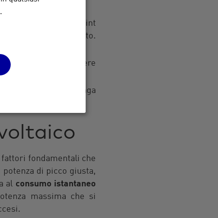
.
T (Maximum Power Point
za prodotta dall'impianto.
a;
che possono così essere
 che il sistema non venga
voltaico
i fattori fondamentali che
 potenza di picco giusta,
a al
consumo istantaneo
 potenza massima che si
ccesi.