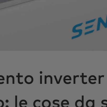
nto inverter
o: le cose da