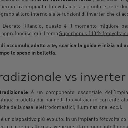
i energia tra impianto fotovoltaico, accumulo e rete do
egrano al loro interno sia le funzioni di inverter che di 
al Decreto Rilancio, questo è il momento migliore per
 approfondisci qui il tema
Superbonus 110 % fotovoltaic
 di accumulo adatto a te, scarica la guida e inizia ad av
mpo le spese in bolletta.
radizionale vs inverter
tradizionale
è un componente essenziale dell'impian
ntinua prodotta dai
pannelli fotovoltaici
in corrente alt
iche della casa (elettrodomestici, illuminazione, ecc.).
, è un dispositivo più evoluto. In un impianto fotovoltaico
er in corrente alternata viene gestita in modo intelligen