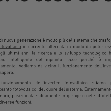
di nuova generazione è molto più del sistema che trasfo
otovoltaico
in corrente alternata in modo da poter esse
gli ultimi anni la ricerca e lo sviluppo tecnologico 
ù intelligente dell’impianto: ecco perché è im
namento. Vediamo da vicino il funzionamento dell’inver
 sapere.
unzionamento dell’inverter fotovoltaico stiamo p
ianto fotovoltaico, del cuore del sistema. Esternamente,
uro, posizionata solitamente in garage o nel sottotett
 diverse funzioni.