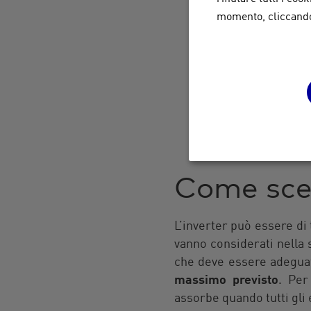
questa la funzione d
momento, cliccando 
Ottimizza il rendim
Tracker), l’inverte
Più il sistema MPPT 
Rileva e segnala, 
risolte rapidamente
Protegge il sistem
danneggiato.
Come sceg
L’inverter può essere di 
vanno considerati nella 
che deve essere adeguat
massimo previsto
. Per
assorbe quando tutti gli 