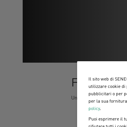
Funzionam
Il sito web di SENEC
utilizzare cookie di
pubblicitari o per 
Un inverter fotovoltaico
per la sua fornitur
policy
.
Converte la corren
tetto dell’edificio
Puoi esprimere il tu
La rete domestica p
rifiutare tutti i co