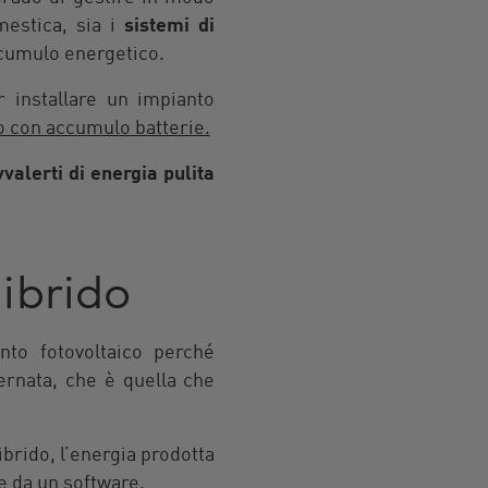
mestica, sia i
sistemi di
accumulo energetico.
 installare un impianto
o con accumulo batterie.
valerti di energia pulita
 ibrido
to fotovoltaico perché
ernata, che è quella che
 ibrido, l’energia prodotta
te da un software.