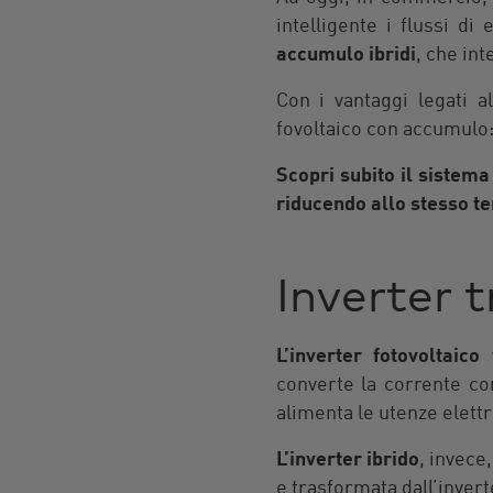
intelligente i flussi d
accumulo ibridi
, che int
Con i vantaggi legati 
fovoltaico con accumulo:
Scopri subito il sistema
riducendo allo stesso te
Inverter t
L’inverter fotovoltaico 
converte la corrente co
alimenta le utenze elettr
L’inverter
ibrido
, invece
e trasformata dall’invert