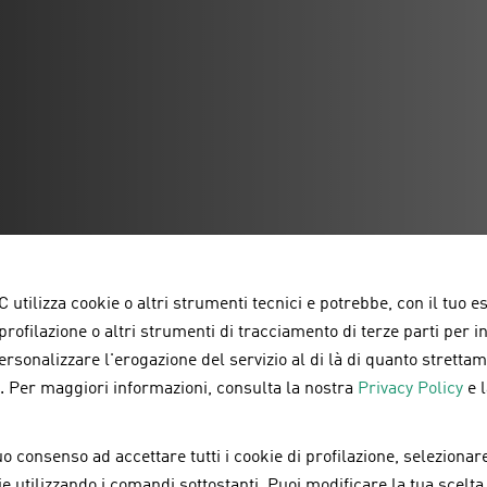
ento inverter fotovol
 utilizza cookie o altri strumenti tecnici e potrebbe, con il tuo e
 profilazione o altri strumenti di tracciamento di terze parti per 
personalizzare l'erogazione del servizio al di là di quanto strett
 svolge principalmente queste funzioni:
a. Per maggiori informazioni, consulta la nostra
Privacy Policy
e 
te continua in corrente alternata (DC in AC).
Quando i 
 catturano l’energia solare, generano corrente elettrica 
o consenso ad accettare tutti i cookie di profilazione, selezionare
erò utilizza quella alternata (Alternating), per cui è ne
okie utilizzando i comandi sottostanti. Puoi modificare la tua scelta