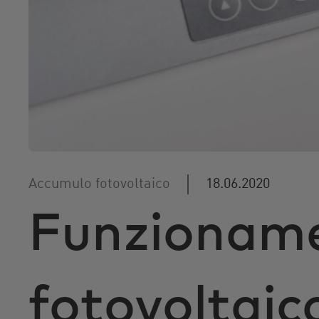
r
i
n
c
i
p
a
l
e
Accumulo fotovoltaico
18.06.2020
Funzioname
fotovoltaic