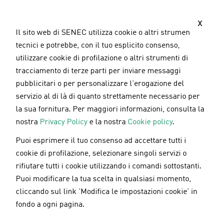
S
a
x
l
Il sito web di SENEC utilizza cookie o altri strumenti
t
tecnici e potrebbe, con il tuo esplicito consenso,
a
utilizzare cookie di profilazione o altri strumenti di
a
tracciamento di terze parti per inviare messaggi
l
pubblicitari o per personalizzare l'erogazione del
c
servizio al di là di quanto strettamente necessario per
o
la sua fornitura. Per maggiori informazioni, consulta la
n
nostra
Privacy Policy
e la nostra
Cookie policy
.
t
Puoi esprimere il tuo consenso ad accettare tutti i
e
SENEC.Home Li: anche nel 2018 accumulatore
cookie di profilazione, selezionare singoli servizi o
n
TOP
rifiutare tutti i cookie utilizzando i comandi sottostanti.
u
Puoi modificare la tua scelta in qualsiasi momento,
t
cliccando sul link 'Modifica le impostazioni cookie' in
o
fondo a ogni pagina.
28.08.2018
p