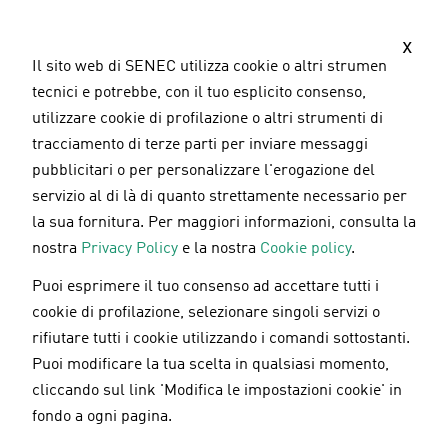
S
a
x
l
Il sito web di SENEC utilizza cookie o altri strumenti
t
tecnici e potrebbe, con il tuo esplicito consenso,
a
utilizzare cookie di profilazione o altri strumenti di
a
tracciamento di terze parti per inviare messaggi
l
pubblicitari o per personalizzare l'erogazione del
c
servizio al di là di quanto strettamente necessario per
o
la sua fornitura. Per maggiori informazioni, consulta la
n
nostra
Privacy Policy
e la nostra
Cookie policy
.
t
Puoi esprimere il tuo consenso ad accettare tutti i
e
SENEC partner dei primi due incontri
cookie di profilazione, selezionare singoli servizi o
n
Tuttonormel
rifiutare tutti i cookie utilizzando i comandi sottostanti.
u
Puoi modificare la tua scelta in qualsiasi momento,
t
cliccando sul link 'Modifica le impostazioni cookie' in
o
fondo a ogni pagina.
04.03.2019
p