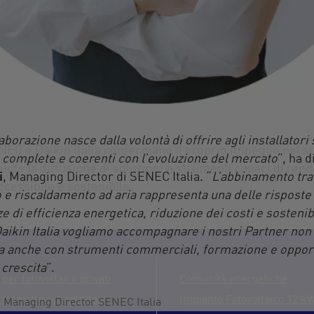
borazione nasce dalla volontà di offrire agli installatori 
NEC
e Daikin Italia confermano il proprio impegno nel s
complete e coerenti con l’evoluzione del mercato
”, ha 
orendo la diffusione di soluzioni e strumenti capaci di ren
i
,
Managing
Director di
SENEC
Italia. “
L’abbinamento tra
cessibile e sostenibile.
o e riscaldamento ad aria rappresenta una delle risposte 
e di efficienza energetica, riduzione dei costi e sostenibi
aikin Italia vogliamo accompagnare i nostri Partner non
a anche con strumenti commerciali, formazione e oppor
 crescita
”.
 per fotovoltaico privati
Comunità energetiche
 fotovoltaico aziendale
Impianto Fotovoltaico 12 k
 - Managing Director SENEC Italia