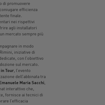
ivo di promuovere
 coniugare efficienza
ente finale.
tari nei rispettivi
ire agli installatori
n un mercato sempre più
ompagnare in modo
imini, iniziative di
edicate, con l’obiettivo
adozione sul mercato.
in Tour
, l’evento
zzazione dell’abbinata tra
Emanuele Maria Sacchi
,
mat interattivo che,
, fornisce ai tecnici di
rare l’efficacia