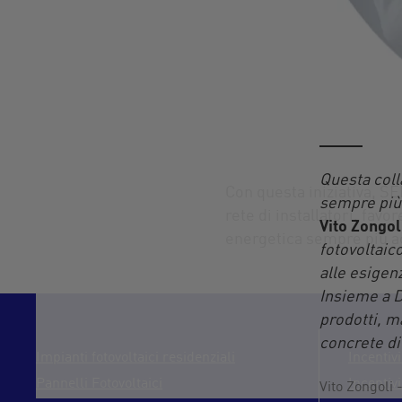
Questa colla
Con questa iniziativa,
SE
sempre più 
rete di installatori, fav
Vito Zongol
energetica sempre più ac
fotovoltaic
alle esigenz
Insieme a D
prodotti, m
concrete di
Impianti fotovoltaici residenziali
Incentivi
Pannelli Fotovoltaici
Incentivi
Vito Zongoli