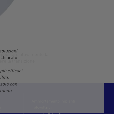
soluzioni
upportare attivamente la
dichiarato
dere la transizione
più efficaci
lità.
 solo con
tunità
Ammortamento impianti
Fotovoltaici
W