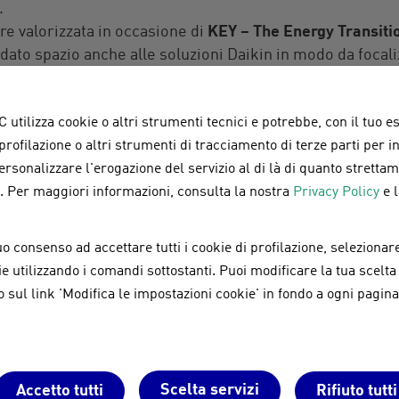
.
re valorizzata in occasione di
KEY – The Energy
Transiti
 dato spazio anche alle soluzioni Daikin in modo da focali
ico e climatizzazione elettrica.
 promozione e formazione, la collaborazione prevede anc
 utilizza cookie o altri strumenti tecnici e potrebbe, con il tuo e
 clienti
SENEC
potranno accedere ai corsi della Daikin A
 profilazione o altri strumenti di tracciamento di terze parti per 
ose: acquistando un corso di certificazione per l’otteni
personalizzare l'erogazione del servizio al di là di quanto strett
io due corsi prodotto, mentre gli installatori già certif
a. Per maggiori informazioni, consulta la nostra
Privacy Policy
e 
nstallazione dei prodotti Daikin con uno sconto dedicato.
fiancherà una
promozione speciale riservata ai partecipa
dizioni agevolate sull’acquisto combinato di soluzioni
S
o consenso ad accettare tutti i cookie di profilazione, selezionare
e il valore della proposta congiunta.
okie utilizzando i comandi sottostanti. Puoi modificare la tua scelta
sul link 'Modifica le impostazioni cookie' in fondo a ogni pagina
Scelta servizi
Accetto tutti
Rifiuto tutti