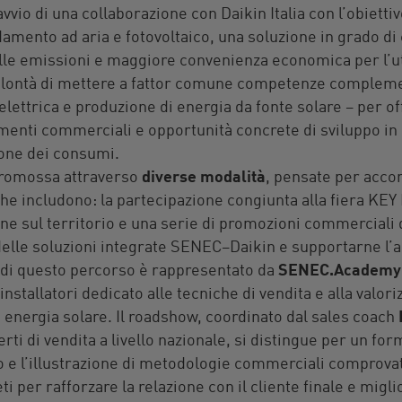
vvio di una collaborazione con Daikin Italia con l’obiett
amento ad aria e fotovoltaico, una soluzione in grado di
lle emissioni e maggiore convenienza economica per l’ut
volontà di mettere a fattor comune competenze complemen
lettrica e produzione di energia da fonte solare – per offr
umenti commerciali e opportunità concrete di sviluppo i
zione dei consumi.
promossa attraverso
diverse modalità
, pensate per acc
 che includono: la partecipazione congiunta alla fiera KEY R
e sul territorio e una serie di promozioni commerciali d
delle soluzioni integrate
SENEC
–Daikin e supportarne l’
di questo percorso è rappresentato da
SENEC.Academy
nstallatori dedicato alle tecniche di vendita e alla valori
 energia solare. Il roadshow, coordinato dal sales coach
erti di vendita a livello nazionale, si distingue per un for
o e l’illustrazione di metodologie commerciali comprovate
 per rafforzare la relazione con il cliente finale e miglio