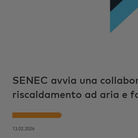
r
i
n
c
i
p
a
l
e
SENEC avvia una collabora
riscaldamento ad aria e f
13.02.2026