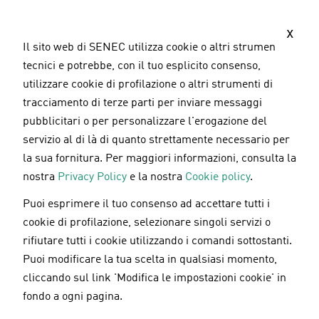
S
a
x
l
Il sito web di SENEC utilizza cookie o altri strumenti
t
tecnici e potrebbe, con il tuo esplicito consenso,
a
utilizzare cookie di profilazione o altri strumenti di
a
tracciamento di terze parti per inviare messaggi
l
pubblicitari o per personalizzare l'erogazione del
c
servizio al di là di quanto strettamente necessario per
o
la sua fornitura. Per maggiori informazioni, consulta la
n
nostra
Privacy Policy
e la nostra
Cookie policy
.
t
Puoi esprimere il tuo consenso ad accettare tutti i
e
Approvati i progetti all’avanguardia di
cookie di profilazione, selezionare singoli servizi o
n
SENEC, Unisalento e CNR Nanotec
rifiutare tutti i cookie utilizzando i comandi sottostanti.
u
Puoi modificare la tua scelta in qualsiasi momento,
t
cliccando sul link 'Modifica le impostazioni cookie' in
o
fondo a ogni pagina.
19.05.2022
p