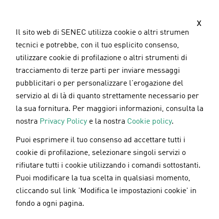
S
a
x
l
Il sito web di SENEC utilizza cookie o altri strumenti
t
tecnici e potrebbe, con il tuo esplicito consenso,
a
utilizzare cookie di profilazione o altri strumenti di
a
tracciamento di terze parti per inviare messaggi
l
pubblicitari o per personalizzare l'erogazione del
c
servizio al di là di quanto strettamente necessario per
o
la sua fornitura. Per maggiori informazioni, consulta la
n
nostra
Privacy Policy
e la nostra
Cookie policy
.
t
Puoi esprimere il tuo consenso ad accettare tutti i
e
Pannelli fotovoltaici
/
Incentivi fiscali
/
Sostenibilità
cookie di profilazione, selezionare singoli servizi o
n
08.07.2024
rifiutare tutti i cookie utilizzando i comandi sottostanti.
u
Puoi modificare la tua scelta in qualsiasi momento,
t
Pannello fotovoltaico di ultima
cliccando sul link 'Modifica le impostazioni cookie' in
o
generazione: costi e vantaggi
fondo a ogni pagina.
p