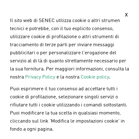
S
a
x
l
Il sito web di SENEC utilizza cookie o altri strumenti
t
tecnici e potrebbe, con il tuo esplicito consenso,
a
utilizzare cookie di profilazione o altri strumenti di
a
tracciamento di terze parti per inviare messaggi
l
pubblicitari o per personalizzare l'erogazione del
c
servizio al di là di quanto strettamente necessario per
o
la sua fornitura. Per maggiori informazioni, consulta la
n
nostra
Privacy Policy
e la nostra
Cookie policy
.
t
Puoi esprimere il tuo consenso ad accettare tutti i
e
Nominato il nuovo Managing Director di
cookie di profilazione, selezionare singoli servizi o
n
SENEC Italia
rifiutare tutti i cookie utilizzando i comandi sottostanti.
u
Puoi modificare la tua scelta in qualsiasi momento,
t
cliccando sul link 'Modifica le impostazioni cookie' in
o
fondo a ogni pagina.
05.02.2019
p