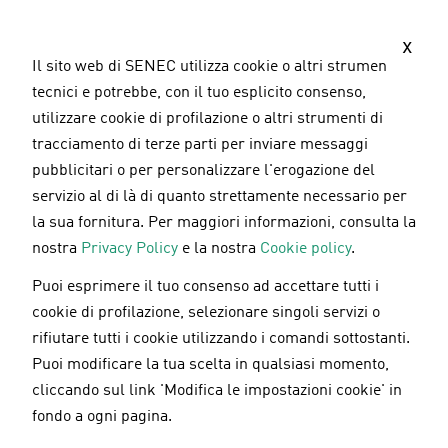
S
a
x
l
Il sito web di SENEC utilizza cookie o altri strumenti
t
tecnici e potrebbe, con il tuo esplicito consenso,
a
utilizzare cookie di profilazione o altri strumenti di
a
tracciamento di terze parti per inviare messaggi
l
pubblicitari o per personalizzare l'erogazione del
c
servizio al di là di quanto strettamente necessario per
o
la sua fornitura. Per maggiori informazioni, consulta la
n
nostra
Privacy Policy
e la nostra
Cookie policy
.
t
Puoi esprimere il tuo consenso ad accettare tutti i
e
Mini-fotovoltaico: SENEC lancia il nuovo e-
cookie di profilazione, selezionare singoli servizi o
n
commerce della linea SENEC.Easy
rifiutare tutti i cookie utilizzando i comandi sottostanti.
u
Puoi modificare la tua scelta in qualsiasi momento,
t
cliccando sul link 'Modifica le impostazioni cookie' in
o
fondo a ogni pagina.
18.06.2026
p