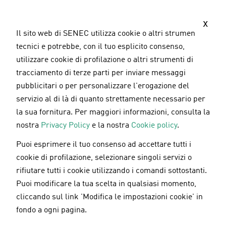
S
a
x
l
Il sito web di SENEC utilizza cookie o altri strumenti
t
tecnici e potrebbe, con il tuo esplicito consenso,
a
utilizzare cookie di profilazione o altri strumenti di
a
tracciamento di terze parti per inviare messaggi
l
pubblicitari o per personalizzare l'erogazione del
c
servizio al di là di quanto strettamente necessario per
o
la sua fornitura. Per maggiori informazioni, consulta la
n
nostra
Privacy Policy
e la nostra
Cookie policy
.
t
Puoi esprimere il tuo consenso ad accettare tutti i
e
Energie rinnovabili
/
Incentivi fiscali
27.11.2024
cookie di profilazione, selezionare singoli servizi o
n
rifiutare tutti i cookie utilizzando i comandi sottostanti.
u
Fine del mercato tutelato: cosa
Puoi modificare la tua scelta in qualsiasi momento,
t
cambia per i consumatori di
cliccando sul link 'Modifica le impostazioni cookie' in
o
energia
fondo a ogni pagina.
p