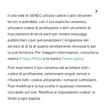
S
a
x
l
Il sito web di SENEC utilizza cookie o altri strumenti
t
tecnici e potrebbe, con il tuo esplicito consenso,
a
utilizzare cookie di profilazione o altri strumenti di
a
tracciamento di terze parti per inviare messaggi
l
pubblicitari o per personalizzare l'erogazione del
c
servizio al di là di quanto strettamente necessario per
o
la sua fornitura. Per maggiori informazioni, consulta la
n
nostra
Privacy Policy
e la nostra
Cookie policy
.
t
Puoi esprimere il tuo consenso ad accettare tutti i
e
Pannelli fotovoltaici
/
Sostenibilità
/
Accumulo
cookie di profilazione, selezionare singoli servizi o
n
fotovoltaico
rifiutare tutti i cookie utilizzando i comandi sottostanti.
u
19.11.2024
Puoi modificare la tua scelta in qualsiasi momento,
t
cliccando sul link 'Modifica le impostazioni cookie' in
o
Alessandra De Luca - Chief of Strategy &
fondo a ogni pagina.
p
Innovation and Legal Department SENEC Italia