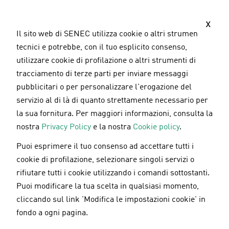
S
a
x
l
Il sito web di SENEC utilizza cookie o altri strumenti
t
tecnici e potrebbe, con il tuo esplicito consenso,
a
utilizzare cookie di profilazione o altri strumenti di
a
tracciamento di terze parti per inviare messaggi
l
pubblicitari o per personalizzare l'erogazione del
c
servizio al di là di quanto strettamente necessario per
o
la sua fornitura. Per maggiori informazioni, consulta la
n
nostra
Privacy Policy
e la nostra
Cookie policy
.
t
Puoi esprimere il tuo consenso ad accettare tutti i
e
Pannelli fotovoltaici
/
Sostenibilità
/
Energie
cookie di profilazione, selezionare singoli servizi o
n
rinnovabili
rifiutare tutti i cookie utilizzando i comandi sottostanti.
u
04.06.2024
Puoi modificare la tua scelta in qualsiasi momento,
t
cliccando sul link 'Modifica le impostazioni cookie' in
o
Fotovoltaico in condominio: tutto
fondo a ogni pagina.
p
quello che dovresti sapere