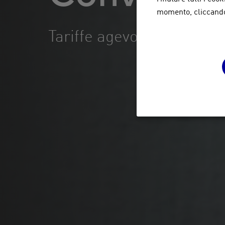
momento, cliccando 
Tariffe agevolate per cor