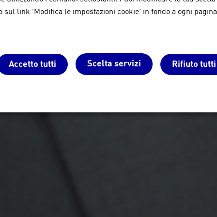
sul link 'Modifica le impostazioni cookie' in fondo a ogni pagina
si FER e Daikin
Scelta servizi
Accetto tutti
Rifiuto tutti