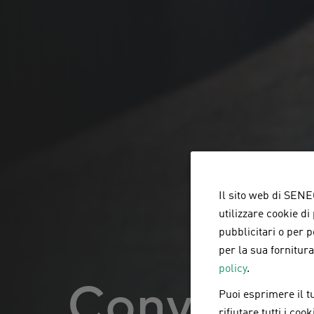
Il sito web di SENEC
utilizzare cookie di
pubblicitari o per 
per la sua fornitur
policy
.
Convenzio
Puoi esprimere il tu
rifiutare tutti i co