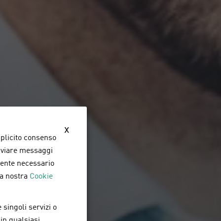
x
splicito consenso,
inviare messaggi
amente necessario
la nostra
Cookie
 singoli servizi o
 in qualsiasi