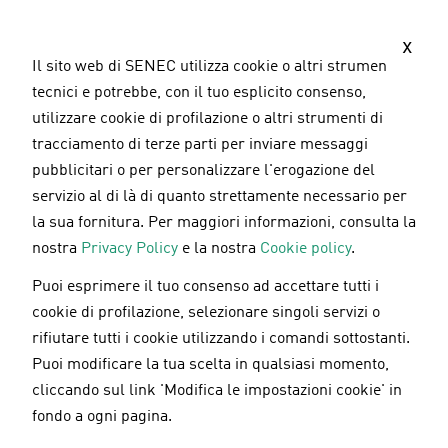
S
a
x
l
Il sito web di SENEC utilizza cookie o altri strumenti
t
tecnici e potrebbe, con il tuo esplicito consenso,
a
utilizzare cookie di profilazione o altri strumenti di
a
tracciamento di terze parti per inviare messaggi
l
pubblicitari o per personalizzare l'erogazione del
c
servizio al di là di quanto strettamente necessario per
o
la sua fornitura. Per maggiori informazioni, consulta la
n
nostra
Privacy Policy
e la nostra
Cookie policy
.
t
Puoi esprimere il tuo consenso ad accettare tutti i
e
Mobilità elettrica
11.06.2025
cookie di profilazione, selezionare singoli servizi o
n
rifiutare tutti i cookie utilizzando i comandi sottostanti.
u
Conto Termico 2025: Cos'è,
Puoi modificare la tua scelta in qualsiasi momento,
t
Requisiti e Come Ottenere gli
cliccando sul link 'Modifica le impostazioni cookie' in
o
Incentivi GSE
fondo a ogni pagina.
p