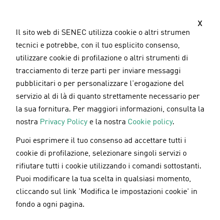
S
a
x
l
Il sito web di SENEC utilizza cookie o altri strumenti
t
tecnici e potrebbe, con il tuo esplicito consenso,
a
utilizzare cookie di profilazione o altri strumenti di
a
tracciamento di terze parti per inviare messaggi
l
pubblicitari o per personalizzare l'erogazione del
c
servizio al di là di quanto strettamente necessario per
o
la sua fornitura. Per maggiori informazioni, consulta la
n
nostra
Privacy Policy
e la nostra
Cookie policy
.
t
Puoi esprimere il tuo consenso ad accettare tutti i
e
SENEC estende fino a 20 anni la garanzia sui
cookie di profilazione, selezionare singoli servizi o
n
sistemi di accumulo
rifiutare tutti i cookie utilizzando i comandi sottostanti.
u
Puoi modificare la tua scelta in qualsiasi momento,
t
cliccando sul link 'Modifica le impostazioni cookie' in
o
fondo a ogni pagina.
24.07.2019
p