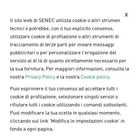
S
a
x
l
Il sito web di SENEC utilizza cookie o altri strumenti
t
tecnici e potrebbe, con il tuo esplicito consenso,
a
utilizzare cookie di profilazione o altri strumenti di
a
tracciamento di terze parti per inviare messaggi
l
pubblicitari o per personalizzare l'erogazione del
c
servizio al di là di quanto strettamente necessario per
o
la sua fornitura. Per maggiori informazioni, consulta la
n
nostra
Privacy Policy
e la nostra
Cookie policy
.
t
Puoi esprimere il tuo consenso ad accettare tutti i
e
Incentivi fiscali
/
Pannelli fotovoltaici
/
Accumulo
cookie di profilazione, selezionare singoli servizi o
n
fotovoltaico
rifiutare tutti i cookie utilizzando i comandi sottostanti.
u
10.07.2024
Puoi modificare la tua scelta in qualsiasi momento,
t
cliccando sul link 'Modifica le impostazioni cookie' in
o
Scambio sul posto: cos'è e come
fondo a ogni pagina.
p
funziona