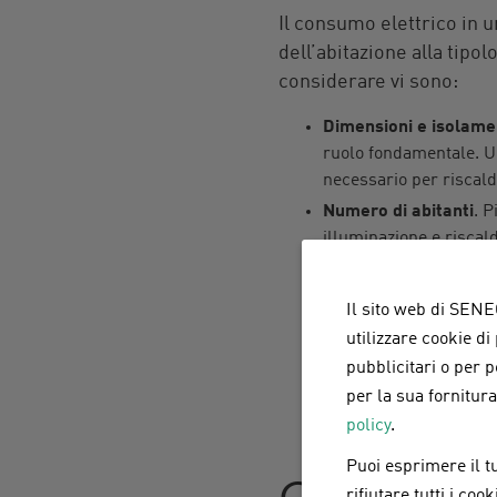
Il consumo elettrico in 
dell’abitazione alla tipol
considerare vi sono:
Dimensioni e isolamen
ruolo fondamentale. Un
necessario per riscald
Numero di abitanti
. P
illuminazione e riscal
Tipologia degli elett
Apparecchiature modern
Il sito web di SENEC
meno efficienti.
utilizzare cookie di
Sistemi di riscaldam
pubblicitari o per 
una casa elettrica. L’
per la sua fornitur
combinata con un siste
policy
.
Puoi esprimere il tu
Consumo 
rifiutare tutti i co