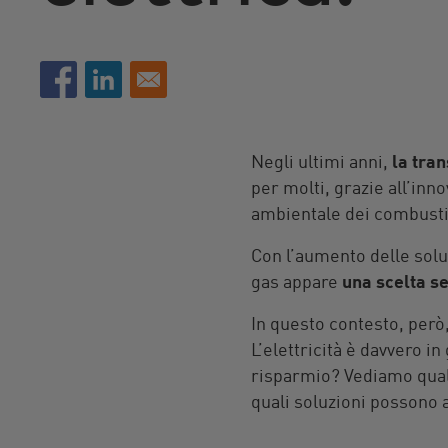
Negli ultimi anni,
la tra
per molti, grazie all’inn
ambientale dei combustib
Con l’aumento delle soluz
gas appare
una scelta s
In questo contesto, per
L’elettricità è davvero i
risparmio? Vediamo quali 
quali soluzioni possono a