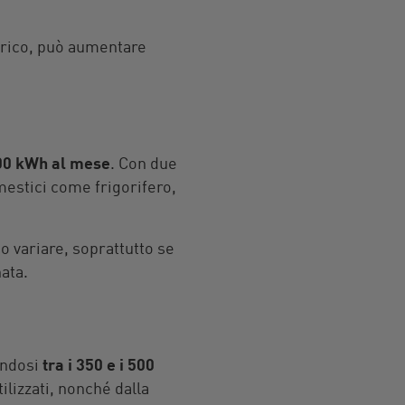
trico, può aumentare
 300 kWh al mese
. Con due
mestici come frigorifero,
 variare, soprattutto se
ata.
andosi
tra i 350 e i 500
ilizzati, nonché dalla