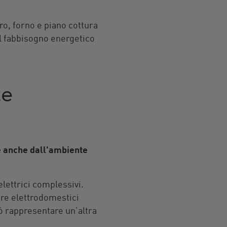
ro, forno e piano cottura
il fabbisogno energetico
te
 anche dall'ambiente
elettrici complessivi.
re elettrodomestici
uò rappresentare un’altra