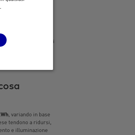
.
 di persone e alle
ero di elettrodomestici
verse fasce orarie.
anoramica più chiara
cosa
 kWh
, variando in base
pese tendono a ridursi,
ento e illuminazione