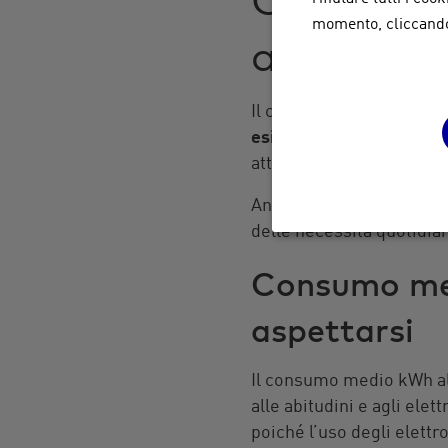
momento, cliccando 
analisi p
Il consumo medio giornali
esigenze specifiche
di o
attivi incidono in modo r
Analizzando il
consumo p
delle necessità quotidian
Consumo med
aspettarsi
Il consumo medio kWh al
alle abitudini e agli ele
poiché l’uso degli elett