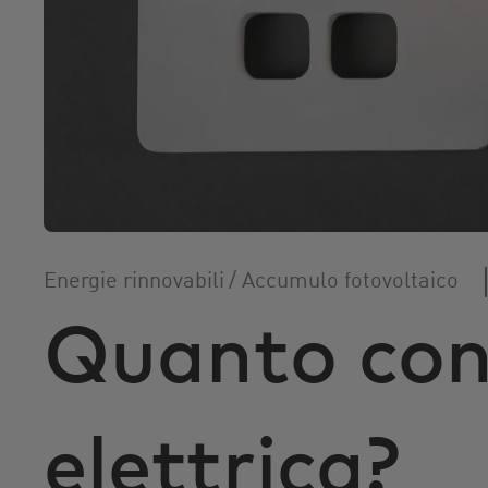
r
i
n
c
i
p
a
l
e
Energie rinnovabili
/
Accumulo fotovoltaico
Quanto con
elettrica?