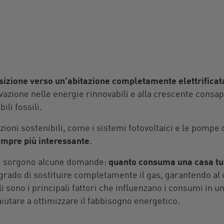
nsizione verso un'abitazione completamente elettrificat
ovazione nelle energie rinnovabili e alla crescente consa
ili fossili.
ioni sostenibili, come i sistemi fotovoltaici e le pompe d
empre più interessante
.
ò, sorgono alcune domande:
quanto consuma una casa tut
n grado di sostituire completamente il gas, garantendo al
sono i principali fattori che influenzano i consumi in un
iutare a ottimizzare il fabbisogno energetico.