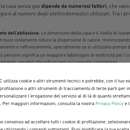
una casa senza gas
dipende da numerosi fattori
, che vann
ogia e al numero degli elettrodomestici utilizzati. Tra i pr
to dell’abitazione
. Le dimensioni della casa e il livello di iso
 buon isolamento riduce la dispersione di calore, minimizzando 
amento e raffrescamento, specialmente se si utilizzano pompe di
iù persone significa un maggiore fabbisogno di elettricità per l’u
damento, variabili che influiscono sui consumi complessivi.
rodomestici
. L’efficienza energetica degli elettrodomestici può far
e con classi energetiche elevate richiedono meno energia rispet
 utilizza cookie o altri strumenti tecnici e potrebbe, con il tuo e
 profilazione o altri strumenti di tracciamento di terze parti per 
ento e raffrescamento
. Il riscaldamento e la climatizzazione son
personalizzare l'erogazione del servizio al di là di quanto strett
uso di una pompa di calore, ad esempio, consente un elevato risp
a. Per maggiori informazioni, consulta la nostra
Privacy Policy
e 
ma di riscaldamento a pavimento o a soffitto.
o consenso ad accettare tutti i cookie di profilazione, selezionare
medio kWh di una fam
okie utilizzando i comandi sottostanti. Puoi modificare la tua scelta