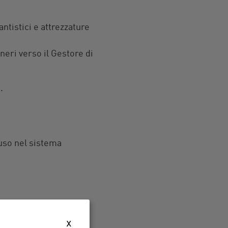
ntistici e attrezzature
oneri verso il Gestore di
.
uso nel sistema
tecnica di settore).
x