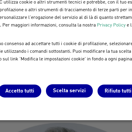
 utilizza cookie o altri strumenti tecnici e potrebbe, con il tuo e
tivabile: 30.000 €.
 profilazione o altri strumenti di tracciamento di terze parti per 
personalizzare l'erogazione del servizio al di là di quanto strett
a. Per maggiori informazioni, consulta la nostra
Privacy Policy
e 
mentari
imento di amianto/eternit dai tetti.
o consenso ad accettare tutti i cookie di profilazione, selezionare
iglioramento dell'isolamento termico dei tetti.
okie utilizzando i comandi sottostanti. Puoi modificare la tua scelta
n sistema di aerazione connesso alla sostituzione del tet
sul link 'Modifica le impostazioni cookie' in fondo a ogni pagina
tivabile: 700.000 €.
ono essere documentati e con
componenti di nuova costru
gli interventi incentivabili sono ammesse, sempre entro i l
Scelta servizi
Accetto tutti
Rifiuto tutti
azioni e le altre spese professionali richieste dai lavori,
one della proposta, direzione lavori e collaudi. Tutte le
A del Bando,
disponibile qui.