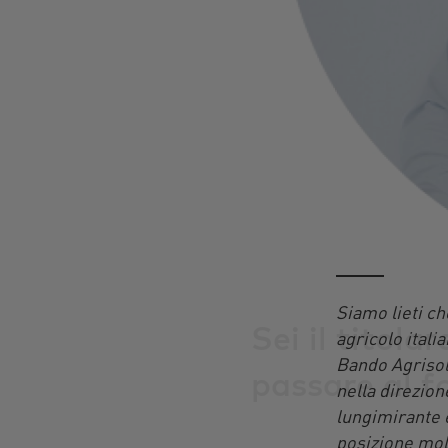
Siamo lieti ch
Sei il titola
agricolo ital
Bando Agrisol
passare al f
nella direzion
lungimirante e
posizione mol