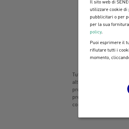
Il sito web di SENEC
Spesa massima incen
utilizzare cookie di
pubblicitari o per 
per la sua fornitur
Interventi comple
policy
.
- Rimozione e smalt
Puoi esprimere il tu
- Realizzazione o m
rifiutare tutti i co
- Installazione di u
momento, cliccando 
Spesa massima incen
Tutti gli interventi dev
altri impianti. Per tutti 
progettazione, le assever
preparazione e presentazi
contenute nell'allegato 