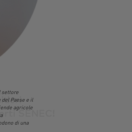
 settore
sideri
del Paese e il
iende agricole
perti
SENEC
!
ta
godono di una