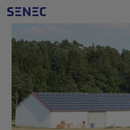
S
a
l
t
a
a
l
c
o
n
t
e
n
u
t
o
p