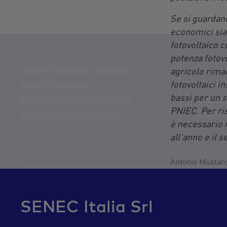
Se si guardano 
economici sia 
fotovoltaico c
potenza fotovo
Impianti fotovoltaici residenziali
Incentivi
agricolo rima
fotovoltaici i
Pannelli Fotovoltaici
Incentivi
bassi per un s
Sistema Accumulo Fotovoltaico
Corpora
PNIEC. Per ris
Sistema di accumulo ibrido
Fotovolt
è necessario i
all'anno e il 
Antonio Mustaro
SENEC Italia Srl