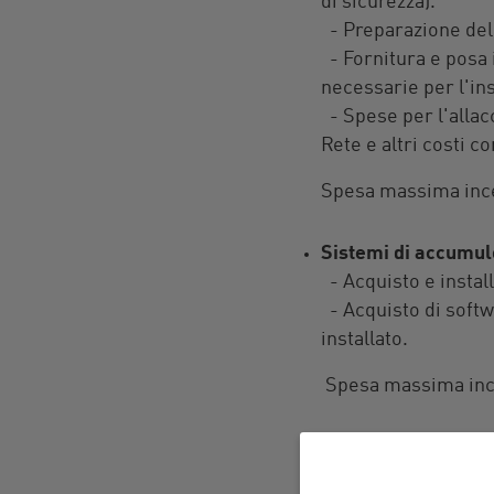
di sicurezza).
- Preparazione del 
- Fornitura e posa 
necessarie per l'ins
- Spese per l'allacc
Rete e altri costi co
Spesa massima incen
Sistemi di accumul
- Acquisto e install
- Acquisto di softw
installato.
Spesa massima incen
Dispositivi di ricar
- Acquisto di dispos