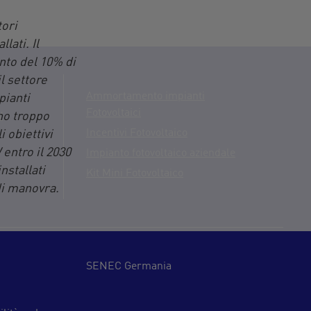
tori
lati. Il
ento del 10% di
l settore
Ammortamento impianti
pianti
Fotovoltaici
ono troppo
W
Incentivi Fotovoltaico
 obiettivi
 entro il 2030
Impianto fotovoltaico aziendale
nstallati
Kit Mini Fotovoltaico
 di manovra.
SENEC Germania