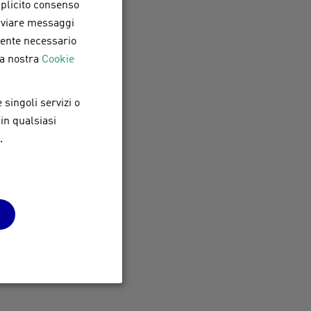
splicito consenso,
inviare messaggi
amente necessario
la nostra
Cookie
 singoli servizi o
 in qualsiasi
to.
.
zione
non impiegati in
imiti, le spese di
 incluse le spese di
 specifiche sono