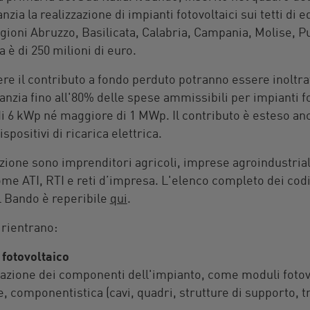
zia la realizzazione di impianti fotovoltaici sui tetti di edi
gioni Abruzzo, Basilicata, Calabria, Campania, Molise, Pu
 è di
250 milioni di euro.
e il contributo a fondo perduto potranno essere inoltrat
nanzia fino all'80% delle spese ammissibili per impianti fo
 6 kWp né maggiore di 1 MWp. Il contributo è esteso anc
positivi di ricarica elettrica.
azione sono imprenditori agricoli, imprese agroindustrial
ome ATI, RTI e reti d’impresa. L'elenco completo dei co
l Bando è reperibile
qui
.
 rientrano:
 fotovoltaico
lazione dei componenti dell'impianto, come moduli fotovo
, componentistica (cavi, quadri, strutture di supporto, t