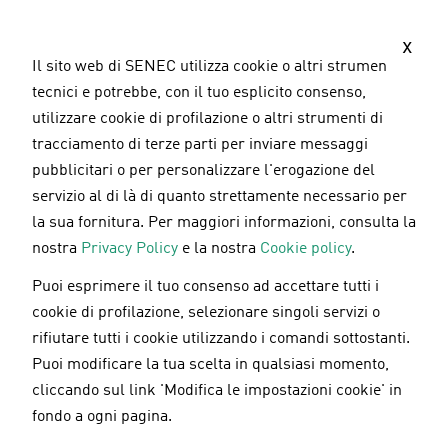
S
a
x
l
Il sito web di SENEC utilizza cookie o altri strumenti
t
tecnici e potrebbe, con il tuo esplicito consenso,
a
utilizzare cookie di profilazione o altri strumenti di
a
tracciamento di terze parti per inviare messaggi
l
pubblicitari o per personalizzare l'erogazione del
c
servizio al di là di quanto strettamente necessario per
o
la sua fornitura. Per maggiori informazioni, consulta la
n
nostra
Privacy Policy
e la nostra
Cookie policy
.
t
Puoi esprimere il tuo consenso ad accettare tutti i
e
cookie di profilazione, selezionare singoli servizi o
n
rifiutare tutti i cookie utilizzando i comandi sottostanti.
u
Puoi modificare la tua scelta in qualsiasi momento,
t
cliccando sul link 'Modifica le impostazioni cookie' in
o
fondo a ogni pagina.
p