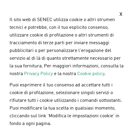
S
a
x
l
Il sito web di SENEC utilizza cookie o altri strumenti
t
tecnici e potrebbe, con il tuo esplicito consenso,
a
utilizzare cookie di profilazione o altri strumenti di
a
tracciamento di terze parti per inviare messaggi
l
pubblicitari o per personalizzare l'erogazione del
c
servizio al di là di quanto strettamente necessario per
o
la sua fornitura. Per maggiori informazioni, consulta la
n
nostra
Privacy Policy
e la nostra
Cookie policy
.
t
Puoi esprimere il tuo consenso ad accettare tutti i
e
Cessione del credito SENEC: più veloce,
cookie di profilazione, selezionare singoli servizi o
n
semplice ed estesa nel 2024
rifiutare tutti i cookie utilizzando i comandi sottostanti.
u
Puoi modificare la tua scelta in qualsiasi momento,
t
cliccando sul link 'Modifica le impostazioni cookie' in
o
fondo a ogni pagina.
12.04.2024
p