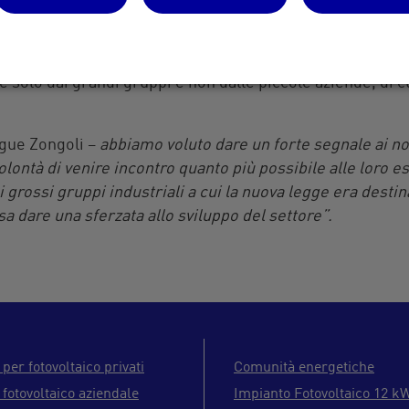
 stata vista in modo negativo dalle associazioni e dagli o
le solo dai grandi gruppi e non dalle piccole aziende, di c
gue Zongoli –
abbiamo voluto dare un forte segnale ai nos
lontà di venire incontro quanto più possibile alle loro e
 i grossi gruppi industriali a cui la nuova legge era desti
sa dare una sferzata allo sviluppo del settore”.
 per fotovoltaico privati
Comunità energetiche
 fotovoltaico aziendale
Impianto Fotovoltaico 12 k