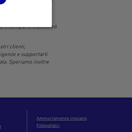
peratori del settore
ui il comparto edilizio ed
tri clienti,
sigenze e supportarli
nata. Speriamo inoltre
Ammortamento impianti
Fotovoltaici
W