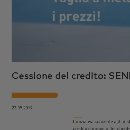
r
i
n
c
i
p
a
l
e
Cessione del credito: SENE
23.09.2019
L’iniziativa consente agli in
credito d’imposta del client