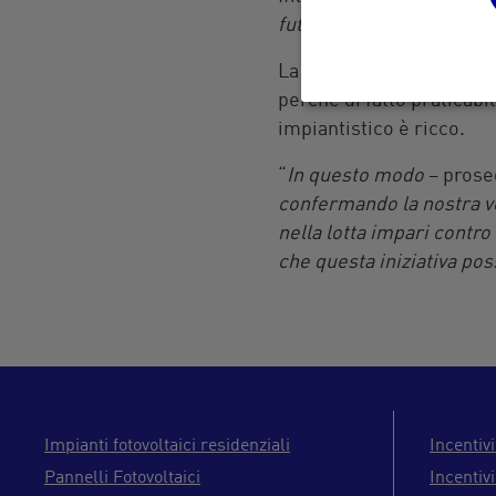
futuro”.
La cessione del credito è
perché di fatto praticabi
impiantistico è ricco.
“
In questo modo
– prose
confermando la nostra vo
nella lotta impari contro
che questa iniziativa pos
Impianti fotovoltaici residenziali
Incentivi
Pannelli Fotovoltaici
Incentivi