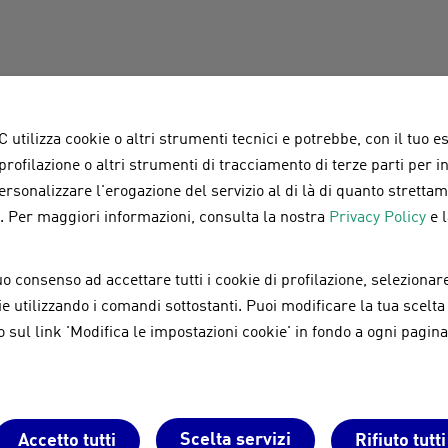
ne notizie per chi vuole acquistare un sistema di accumul
egge di Bilancio 2019 per interventi finalizzati al rispar
 utilizza cookie o altri strumenti tecnici e potrebbe, con il tuo e
 profilazione o altri strumenti di tracciamento di terze parti per 
one del credito per tali interventi, tra cui rientra anche l
personalizzare l'erogazione del servizio al di là di quanto strett
 di accumulo, è stata introdotta dal Decreto Crescita di gi
a. Per maggiori informazioni, consulta la nostra
Privacy Policy
e 
a tutti gli effetti i partner dell’azienda possono
vendere 
i un notevole vantaggio sia per gli installatori che per i clie
o consenso ad accettare tutti i cookie di profilazione, selezionare
okie utilizzando i comandi sottostanti. Puoi modificare la tua scelta
 il credito d’imposta
– racconta Vito Zongoli, Managing D
sul link 'Modifica le impostazioni cookie' in fondo a ogni pagina
onforto presso i nostri clienti installatori che, essend
 in grado di farsi carico di un tale onere.
Per questo mo
posta possa essere trasferito alla nostra azienda. Con qu
tutta l’attenzione rivolta verso i propri clienti. Accettan
Scelta servizi
Accetto tutti
Rifiuto tutti
 lungo periodo, inoltre, conferma di aver posto basi solide