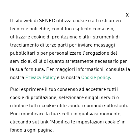
S
a
x
l
Il sito web di SENEC utilizza cookie o altri strumenti
t
tecnici e potrebbe, con il tuo esplicito consenso,
a
utilizzare cookie di profilazione o altri strumenti di
a
tracciamento di terze parti per inviare messaggi
l
pubblicitari o per personalizzare l'erogazione del
c
servizio al di là di quanto strettamente necessario per
o
la sua fornitura. Per maggiori informazioni, consulta la
n
nostra
Privacy Policy
e la nostra
Cookie policy
.
t
Puoi esprimere il tuo consenso ad accettare tutti i
e
Mobilità elettrica
Aggiornato il
30.05.2025
cookie di profilazione, selezionare singoli servizi o
n
rifiutare tutti i cookie utilizzando i comandi sottostanti.
u
Bonus colonnine elettriche 2025
Puoi modificare la tua scelta in qualsiasi momento,
t
cliccando sul link 'Modifica le impostazioni cookie' in
o
fondo a ogni pagina.
p