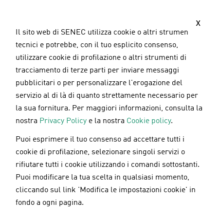
S
a
x
l
Il sito web di SENEC utilizza cookie o altri strumenti
t
tecnici e potrebbe, con il tuo esplicito consenso,
a
utilizzare cookie di profilazione o altri strumenti di
a
tracciamento di terze parti per inviare messaggi
l
pubblicitari o per personalizzare l'erogazione del
c
servizio al di là di quanto strettamente necessario per
o
la sua fornitura. Per maggiori informazioni, consulta la
n
nostra
Privacy Policy
e la nostra
Cookie policy
.
t
Puoi esprimere il tuo consenso ad accettare tutti i
e
Sostenibilità
05.10.2023
cookie di profilazione, selezionare singoli servizi o
n
rifiutare tutti i cookie utilizzando i comandi sottostanti.
u
5 Abitudini Sostenibili per un
Puoi modificare la tua scelta in qualsiasi momento,
t
Futuro Verde
cliccando sul link 'Modifica le impostazioni cookie' in
o
fondo a ogni pagina.
p