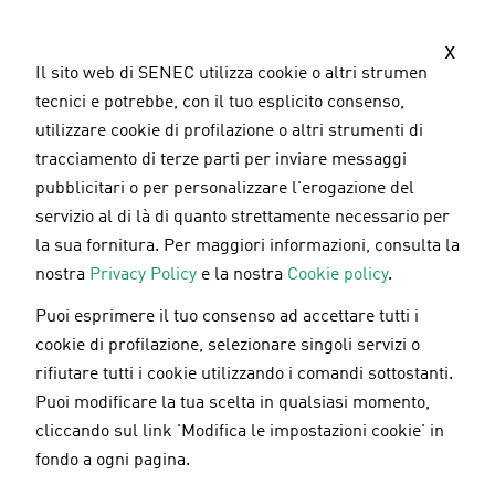
S
a
x
l
Il sito web di SENEC utilizza cookie o altri strumenti
t
tecnici e potrebbe, con il tuo esplicito consenso,
a
utilizzare cookie di profilazione o altri strumenti di
a
tracciamento di terze parti per inviare messaggi
l
pubblicitari o per personalizzare l'erogazione del
c
servizio al di là di quanto strettamente necessario per
o
la sua fornitura. Per maggiori informazioni, consulta la
n
nostra
Privacy Policy
e la nostra
Cookie policy
.
t
Puoi esprimere il tuo consenso ad accettare tutti i
e
Mobilità elettrica
/
Accumulo fotovoltaico
18.06.2024
cookie di profilazione, selezionare singoli servizi o
n
rifiutare tutti i cookie utilizzando i comandi sottostanti.
u
Batterie LFP o NMC: qual è la
Puoi modificare la tua scelta in qualsiasi momento,
t
migliore?
cliccando sul link 'Modifica le impostazioni cookie' in
o
fondo a ogni pagina.
p