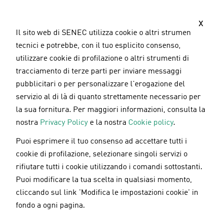
S
a
x
l
Il sito web di SENEC utilizza cookie o altri strumenti
t
tecnici e potrebbe, con il tuo esplicito consenso,
a
utilizzare cookie di profilazione o altri strumenti di
a
tracciamento di terze parti per inviare messaggi
l
pubblicitari o per personalizzare l'erogazione del
c
servizio al di là di quanto strettamente necessario per
o
la sua fornitura. Per maggiori informazioni, consulta la
n
nostra
Privacy Policy
e la nostra
Cookie policy
.
t
Puoi esprimere il tuo consenso ad accettare tutti i
e
Al via i webinar SENEC.Tech
cookie di profilazione, selezionare singoli servizi o
n
rifiutare tutti i cookie utilizzando i comandi sottostanti.
u
Puoi modificare la tua scelta in qualsiasi momento,
t
cliccando sul link 'Modifica le impostazioni cookie' in
o
06.12.2018
fondo a ogni pagina.
p