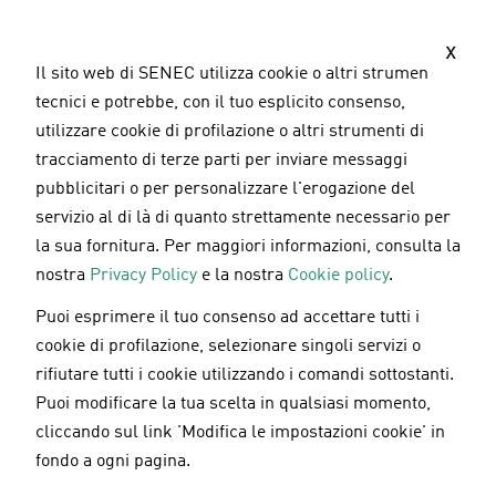
S
a
x
l
Il sito web di SENEC utilizza cookie o altri strumenti
t
tecnici e potrebbe, con il tuo esplicito consenso,
a
utilizzare cookie di profilazione o altri strumenti di
a
tracciamento di terze parti per inviare messaggi
l
pubblicitari o per personalizzare l'erogazione del
c
servizio al di là di quanto strettamente necessario per
o
la sua fornitura. Per maggiori informazioni, consulta la
n
nostra
Privacy Policy
e la nostra
Cookie policy
.
t
Puoi esprimere il tuo consenso ad accettare tutti i
e
Pannelli fotovoltaici
/
Sostenibilità
21.11.2024
cookie di profilazione, selezionare singoli servizi o
n
rifiutare tutti i cookie utilizzando i comandi sottostanti.
u
Puoi modificare la tua scelta in qualsiasi momento,
Alessandra De Luca - Chief of Strategy &
t
Innovation and Legal Department SENEC Italia
cliccando sul link 'Modifica le impostazioni cookie' in
o
fondo a ogni pagina.
Accatastamento impianto
p